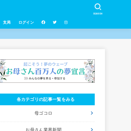
SEARCH
支局
ログイン
各カテゴリの記事一覧をみる
母ゴコロ
お母さん業界新聞