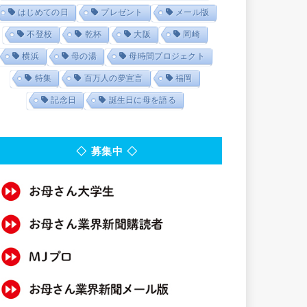
はじめての日
プレゼント
メール版
不登校
乾杯
大阪
岡崎
横浜
母の湯
母時間プロジェクト
特集
百万人の夢宣言
福岡
記念日
誕生日に母を語る
◇ 募集中 ◇