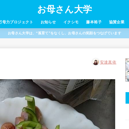
お母さん大学
万母力プロジェクト
お知らせ
イクシモ
藤本裕子
協賛企業
お母さん大学は、“孤育て”をなくし、お母さんの笑顔をつなげています
安達真依