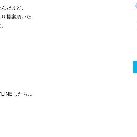
たんだけど、
より提案頂いた。
に。
INEしたら…