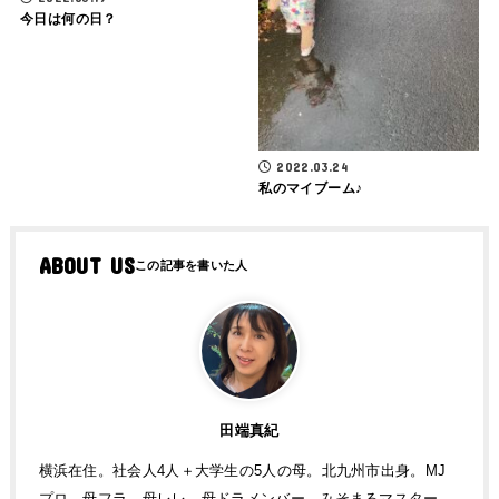
今日は何の日？
2022.03.24
私のマイブーム♪
ABOUT US
田端真紀
横浜在住。社会人4人＋大学生の5人の母。北九州市出身。MJ
プロ。母フラ、母レレ、母ドラメンバー。みそまるマスター。