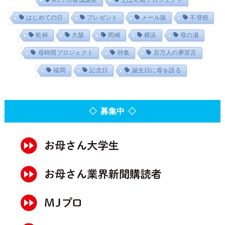
はじめての日
プレゼント
メール版
不登校
乾杯
大阪
岡崎
横浜
母の湯
母時間プロジェクト
特集
百万人の夢宣言
福岡
記念日
誕生日に母を語る
◇ 募集中 ◇