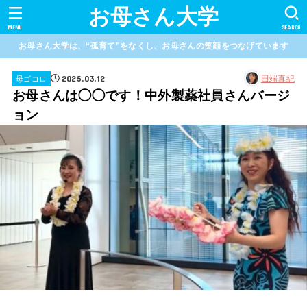
お母さん大学
MENU
SEARCH
お母さん大学は、“孤育て”をなくし、お母さんの笑顔をつなげています
2025.03.12
田端真紀
母ゴコロ
お母さんは◯◯です！中外製薬社員さんバージ
ョン