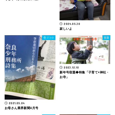
2024.05.30
寂しいよ
母ゴコロ
宿題
2023.12.10
新年号宿題◆特集「子育て×神社・
お寺」
2021.05.04
お母さん業界新聞4月号