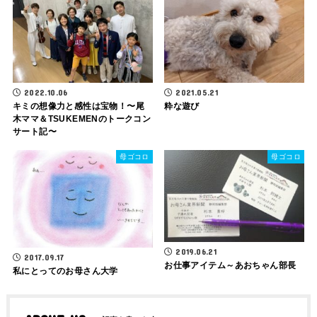
2022.10.06
2021.05.21
キミの想像力と感性は宝物！〜尾
粋な遊び
木ママ＆TSUKEMENのトークコン
サート記〜
母ゴコロ
母ゴコロ
2019.06.21
2017.09.17
お仕事アイテム～あおちゃん部長
私にとってのお母さん大学