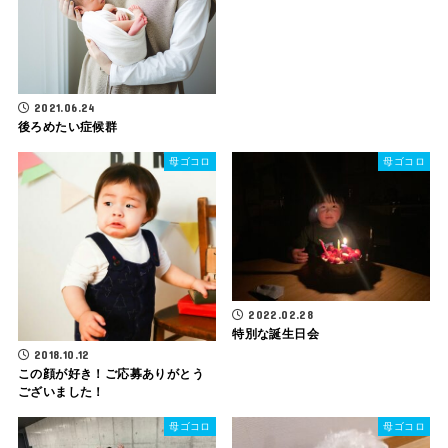
2021.06.24
後ろめたい症候群
母ゴコロ
母ゴコロ
2022.02.28
特別な誕生日会
2018.10.12
この顔が好き！ご応募ありがとう
ございました！
母ゴコロ
母ゴコロ