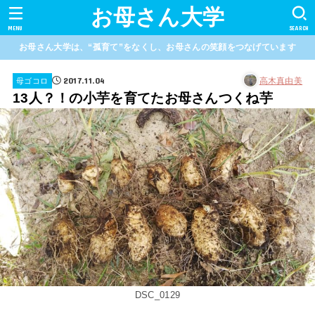
お母さん大学
MENU
SEARCH
お母さん大学は、“孤育て”をなくし、お母さんの笑顔をつなげています
2017.11.04
高木真由美
母ゴコロ
13人？！の小芋を育てたお母さんつくね芋
DSC_0129