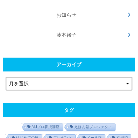
お知らせ
藤本裕子
アーカイブ
タグ
MJプロ養成講座
えほん箱プロジェクト
はじめての日
プレゼント
メール版
不登校