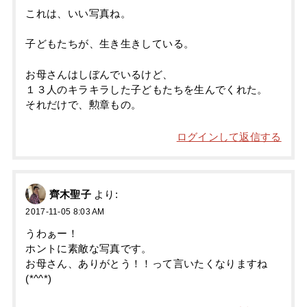
これは、いい写真ね。
子どもたちが、生き生きしている。
お母さんはしぼんでいるけど、
１３人のキラキラした子どもたちを生んでくれた。
それだけで、勲章もの。
ログインして返信する
齊木聖子
より:
2017-11-05 8:03 AM
うわぁー！
ホントに素敵な写真です。
お母さん、ありがとう！！って言いたくなりますね
(*^^*)