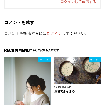
ログインして返信する
コメントを残す
コメントを投稿するには
ログイン
してください。
RECOMMEND
母ゴコロ
母ゴコロ
2017.08.19
豆乳でみそまる