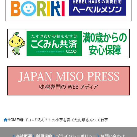
HOME
母ゴコロ
13人？！の小芋を育てたお母さんつくね芋
会社概要
利用規約
プライバシーポリシー
お問い合わせ