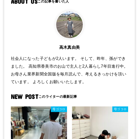
ABOUT US
高木真由美
社会人になった子どもが2人います。 そして、昨年、孫ができ
ました。 高知県香美市のお山で主人と2人暮らし7年目進行中。
お母さん業界新聞全国版を毎月読んで、考えるきっかけを頂い
ています。 よろしくお願いいたします。
NEW POST
母ゴコロ
母ゴコロ