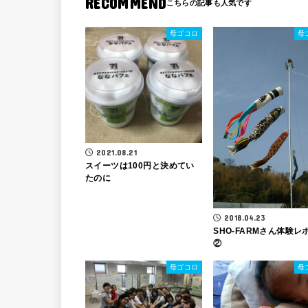
RECOMMEND
母ゴコロ
母
2021.08.21
スイーツは100円と決めてい
たのに
2018.04.23
SHO-FARMさん体験レ
②
母ゴコロ
母