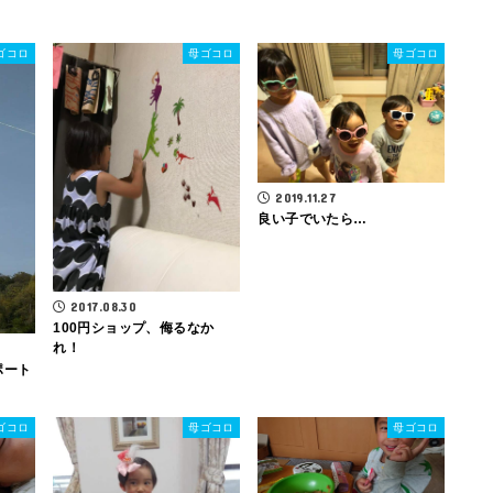
ゴコロ
母ゴコロ
母ゴコロ
2019.11.27
良い子でいたら…
2017.08.30
100円ショップ、侮るなか
れ！
ポート
ゴコロ
母ゴコロ
母ゴコロ