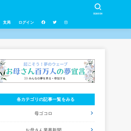
SEARCH
支局
ログイン
各カテゴリの記事一覧をみる
母ゴコロ
お母さん業界新聞