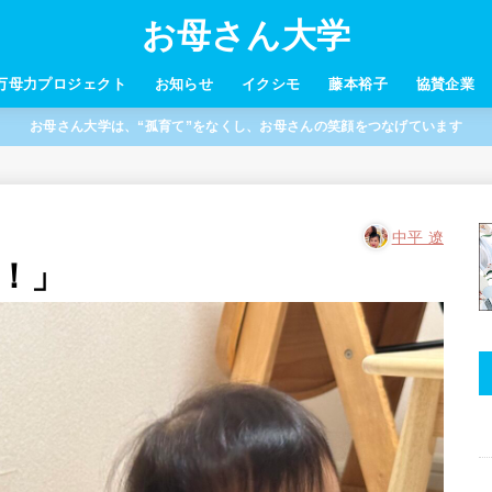
お母さん大学
万母力プロジェクト
お知らせ
イクシモ
藤本裕子
協賛企業
お母さん大学は、“孤育て”をなくし、お母さんの笑顔をつなげています
中平 遼
！」