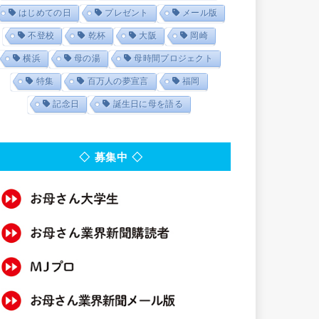
はじめての日
プレゼント
メール版
不登校
乾杯
大阪
岡崎
横浜
母の湯
母時間プロジェクト
特集
百万人の夢宣言
福岡
記念日
誕生日に母を語る
◇ 募集中 ◇