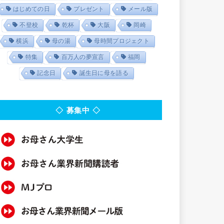
はじめての日
プレゼント
メール版
不登校
乾杯
大阪
岡崎
横浜
母の湯
母時間プロジェクト
特集
百万人の夢宣言
福岡
記念日
誕生日に母を語る
◇ 募集中 ◇