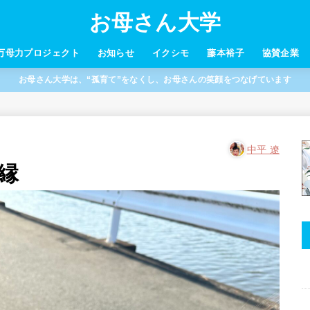
お母さん大学
万母力プロジェクト
お知らせ
イクシモ
藤本裕子
協賛企業
お母さん大学は、“孤育て”をなくし、お母さんの笑顔をつなげています
中平 遼
縁