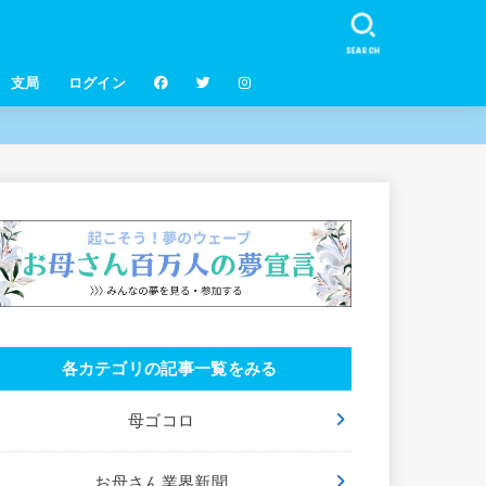
SEARCH
支局
ログイン
各カテゴリの記事一覧をみる
母ゴコロ
お母さん業界新聞