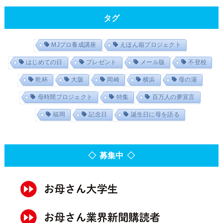
タグ
MJプロ養成講座
えほん箱プロジェクト
はじめての日
プレゼント
メール版
不登校
乾杯
大阪
岡崎
横浜
母の湯
母時間プロジェクト
特集
百万人の夢宣言
福岡
記念日
誕生日に母を語る
◇ 募集中 ◇