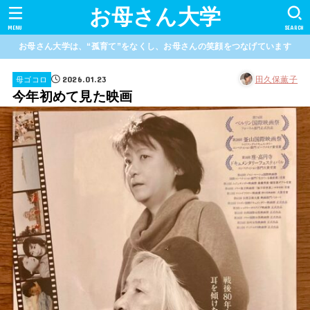
お母さん大学
MENU
SEARCH
お母さん大学は、“孤育て”をなくし、お母さんの笑顔をつなげています
2026.01.23
田久保薫子
母ゴコロ
今年初めて見た映画