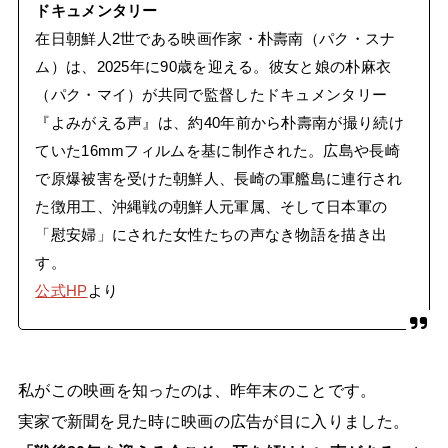
ドキュメンタリー
在日朝鮮人2世である映画作家・朴壽南（パク・スナ
ム）は、2025年に90歳を迎える。彼女と娘の朴麻衣
（パク・マイ）が共同で監督したドキュメンタリー
『よみがえる声』は、約40年前から朴壽南が撮り続け
ていた16mmフィルムを基に制作された。広島や長崎
で原爆被害を受けた朝鮮人、長崎の軍艦島に連行され
た徴用工、沖縄戦の朝鮮人元軍属、そして日本軍の
「慰安婦」にされた女性たちの声なき物語を描き出
す。
公式HP
より
私がこの映画を知ったのは、昨年末のことです。
実家で新聞を見た時に映画の広告が目に入りました。