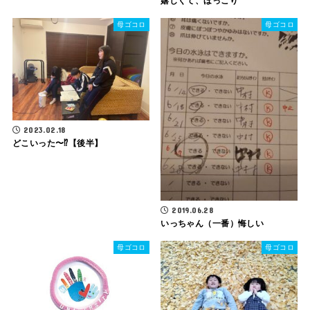
嬉しくて、ほっこり
母ゴコロ
母ゴコロ
2023.02.18
どこいった〜⁉︎【後半】
2019.06.28
いっちゃん（一番）悔しい
母ゴコロ
母ゴコロ