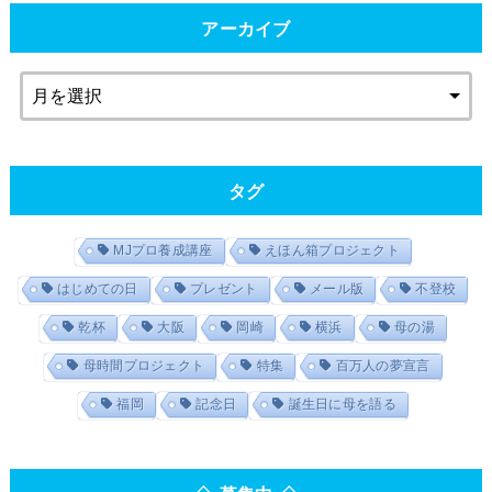
アーカイブ
タグ
MJプロ養成講座
えほん箱プロジェクト
はじめての日
プレゼント
メール版
不登校
乾杯
大阪
岡崎
横浜
母の湯
母時間プロジェクト
特集
百万人の夢宣言
福岡
記念日
誕生日に母を語る