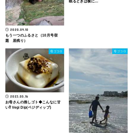
眠るときは横に…
2020.09.10
もう一つのふるさと（10月号宿
題 居残り）
母ゴコロ
母ゴコロ
2023.05.16
お母さんの推しゴト◆こんなに甘
い⁈ Vegi Dip(ベジディップ)