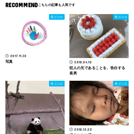
RECOMMEND
母ゴコロ
母ゴコロ
2017.11.30
写真
2018.04.10
犯人の兄であることを、告白する
長男
母ゴコロ
母ゴコロ
2018.12.20