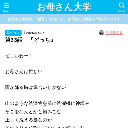
お母さん大学
MENU
SEARCH
お母さん大学は、“孤育て”をなくし、お母さんの笑顔をつなげています
2026.03.07
田川亜寿香
母ゴコロ
第33話 『どっち』
忙しいわー！
お母さんは忙しい
雨が降る時は気合いしかない
山のような洗濯物を前に洗濯機に神頼み
そこをなんとかと頼みこむ
正しく洗える量なのか
それよりも分割してなんとか頼みこむ