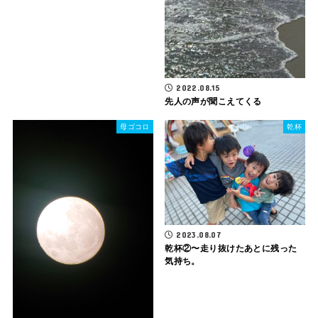
2022.08.15
先人の声が聞こえてくる
母ゴコロ
乾杯
2023.08.07
乾杯②〜走り抜けたあとに残った
気持ち。