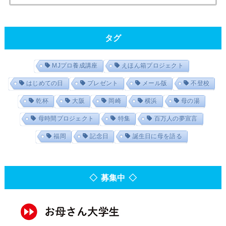
タグ
MJプロ養成講座
えほん箱プロジェクト
はじめての日
プレゼント
メール版
不登校
乾杯
大阪
岡崎
横浜
母の湯
母時間プロジェクト
特集
百万人の夢宣言
福岡
記念日
誕生日に母を語る
◇ 募集中 ◇