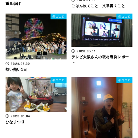
重量挙げ
ごはん炊くこと 文章書くこと
母ゴコロ
母ゴコロ
2020.03.31
テレビ大阪さんの取材裏側レポー
ト
2026.08.02
熱い熱い1日
母ゴコロ
母ゴコロ
2022.03.04
ひなまつり