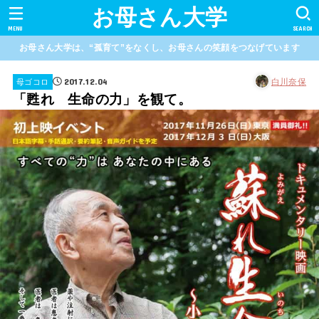
お母さん大学
MENU
SEARCH
お母さん大学は、“孤育て”をなくし、お母さんの笑顔をつなげています
2017.12.04
白川奈保
母ゴコロ
「甦れ 生命の力」を観て。