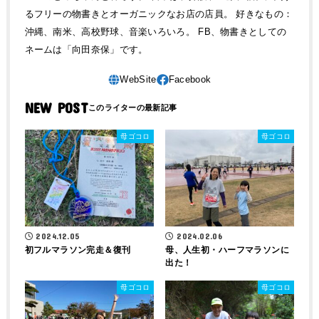
るフリーの物書きとオーガニックなお店の店員。 好きなもの：
沖縄、南米、高校野球、音楽いろいろ。 FB、物書きとしての
ネームは「向田奈保」です。
NEW POST
母ゴコロ
母ゴコロ
2024.12.05
2024.02.06
初フルマラソン完走＆復刊
母、人生初・ハーフマラソンに
出た！
母ゴコロ
母ゴコロ