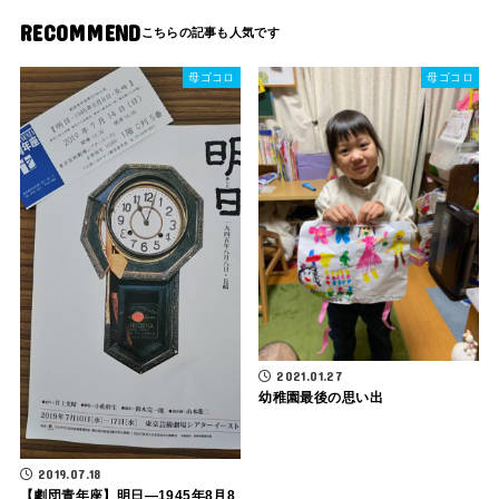
RECOMMEND
母ゴコロ
母ゴコロ
2021.01.27
幼稚園最後の思い出
2019.07.18
【劇団青年座】明日―1945年8月8