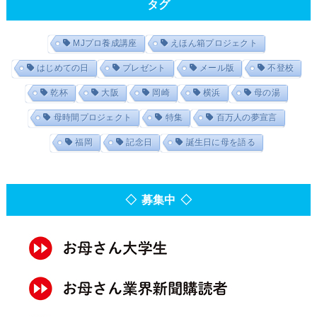
タグ
MJプロ養成講座
えほん箱プロジェクト
はじめての日
プレゼント
メール版
不登校
乾杯
大阪
岡崎
横浜
母の湯
母時間プロジェクト
特集
百万人の夢宣言
福岡
記念日
誕生日に母を語る
◇ 募集中 ◇