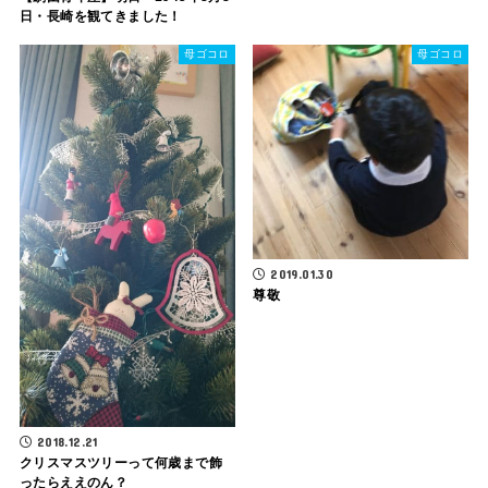
日・長崎を観てきました！
母ゴコロ
母ゴコロ
2019.01.30
尊敬
2018.12.21
クリスマスツリーって何歳まで飾
ったらええのん？