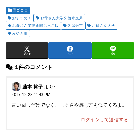
母ゴコロ
おすすめ！
お母さん大学久留米支局
お母さん業界新聞ちっご版
久留米市
お母さん大学
みやき町
ポスト
シェア
送る
1件のコメント
藤本 裕子
より:
2017-12-28 11:43 PM
言い回しだけでなく、しぐさや感じ方も似てくるよ。
ログインして返信する