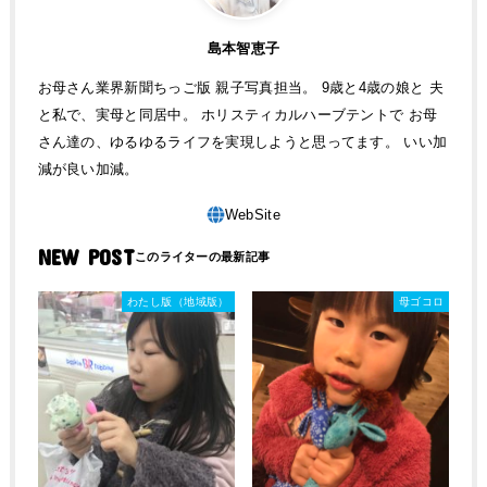
島本智恵子
お母さん業界新聞ちっご版 親子写真担当。 9歳と4歳の娘と 夫
と私で、実母と同居中。 ホリスティカルハーブテントで お母
さん達の、ゆるゆるライフを実現しようと思ってます。 いい加
減が良い加減。
NEW POST
わたし版（地域版）
母ゴコロ