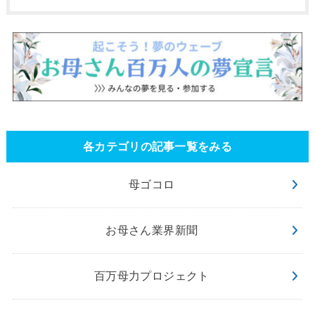
各カテゴリの記事一覧をみる
母ゴコロ
お母さん業界新聞
百万母力プロジェクト