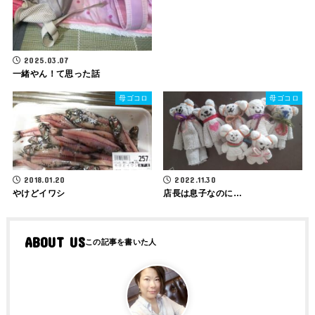
2025.03.07
一緒やん！て思った話
母ゴコロ
母ゴコロ
2018.01.20
2022.11.30
やけどイワシ
店長は息子なのに…
ABOUT US