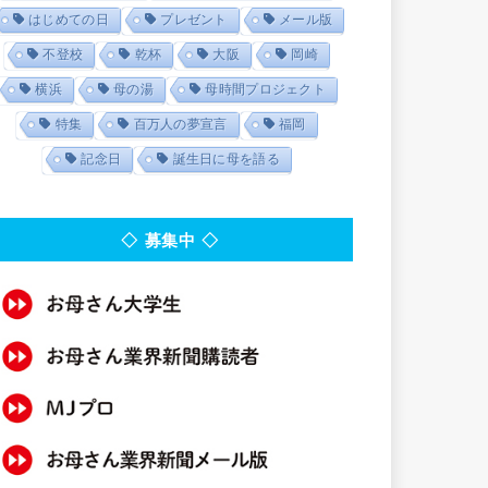
はじめての日
プレゼント
メール版
不登校
乾杯
大阪
岡崎
横浜
母の湯
母時間プロジェクト
特集
百万人の夢宣言
福岡
記念日
誕生日に母を語る
◇ 募集中 ◇