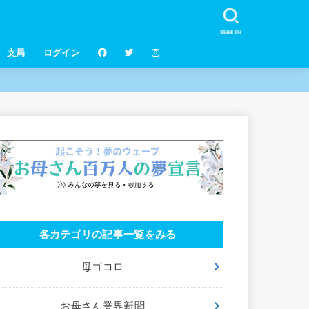
SEARCH
支局
ログイン
各カテゴリの記事一覧をみる
母ゴコロ
お母さん業界新聞