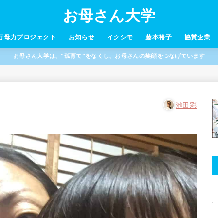
お母さん大学
万母力プロジェクト
お知らせ
イクシモ
藤本裕子
協賛企業
お母さん大学は、“孤育て”をなくし、お母さんの笑顔をつなげています
池田彩