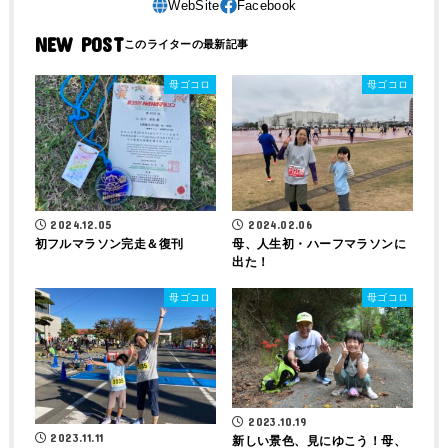
NEW POST
母ゴコロ
母ゴコロ
2024.12.05
2024.02.06
初フルマラソン完走＆復刊
母、人生初・ハーフマラソンに
出た！
母ゴコロ
母ゴコロ
2023.10.19
2023.11.11
新しい景色、見にゆこう！母、