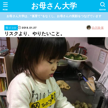
お母さん大学
MENU
SEARCH
お母さん大学は、“孤育て”をなくし、お母さんの笑顔をつなげています
2018.01.27
白川奈保
母ゴコロ
リスクより、やりたいこと。