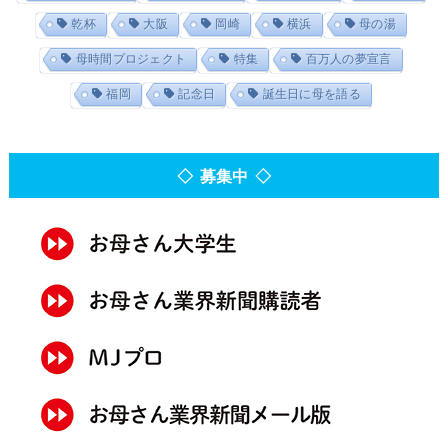
乾杯
大阪
岡崎
横浜
母の湯
母時間プロジェクト
特集
百万人の夢宣言
福岡
記念日
誕生日に母を語る
◇ 募集中 ◇