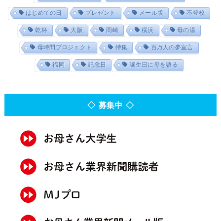
はじめての日
プレゼント
メール版
不登校
乾杯
大阪
岡崎
横浜
母の湯
母時間プロジェクト
特集
百万人の夢宣言
福岡
記念日
誕生日に母を語る
◇ 募集中 ◇