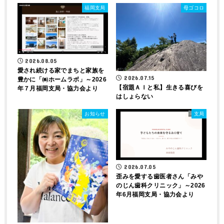
福岡支局
母ゴコロ
2026.08.05
愛され続ける家でまちと家族を
2026.07.15
豊かに「㈱ホームラボ」～2026
【宿題ＡＩと私】生きる喜びを
年７月福岡支局・協力会より
はしょらない
お知らせ
支局
2026.07.05
歪みを愛する歯医者さん「みや
のじん歯科クリニック」～2026
年6月福岡支局・協力会より