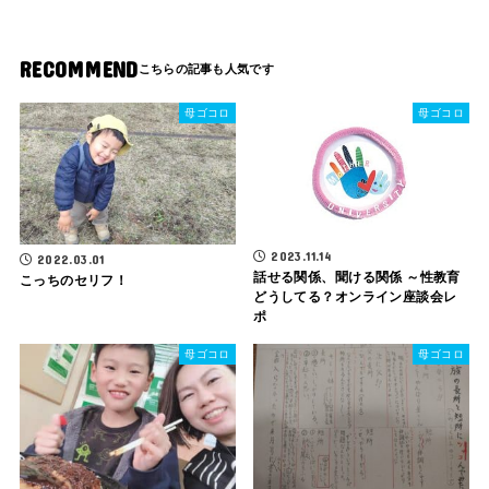
RECOMMEND
母ゴコロ
母ゴコロ
2023.11.14
2022.03.01
話せる関係、聞ける関係 ～性教育
こっちのセリフ！
どうしてる？オンライン座談会レ
ポ
母ゴコロ
母ゴコロ