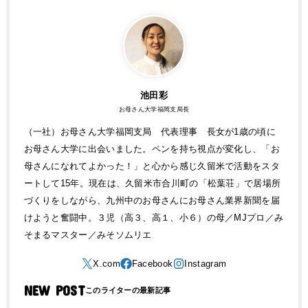
池田彩
お母さん大学福岡支局長
（一社）お母さん大学福岡支局 代表理事 長女が1歳の頃に
お母さん大学に出会いました。ペンを持ち視点が変化し、「お
母さんになれてよかった！」と心から感じ久留米で活動をスタ
ートして15年。現在は、久留米市合川町の「松葉荘」で居場所
づくりをしながら、九州中のお母さんにお母さん業界新聞を届
けようと奮闘中。３児（高３、高１、小６）の母／MJプロ／み
そまるマスター／みそソムリエ
NEW POST