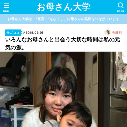
お母さん大学
MENU
SEARCH
お母さん大学は、“孤育て”をなくし、お母さんの笑顔をつなげています
2018.02.05
池田彩
母ゴコロ
いろんなお母さんと出会う大切な時間は私の元
気の源。