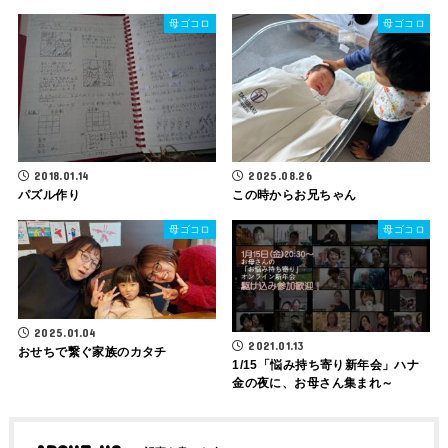
母ゴコロ
母ゴコロ
2018.01.14
2025.08.26
パズル作り
この時からお兄ちゃん
母ゴコロ
母ゴコロ
2025.01.04
2021.01.13
おせちで繋ぐ家族のカタチ
1/15「悩み持ち寄り新年会」ハナ
金の夜に、お母さん集まれ～