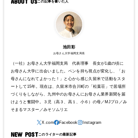
ABOUT US
池田彩
お母さん大学福岡支局長
（一社）お母さん大学福岡支局 代表理事 長女が1歳の頃に
お母さん大学に出会いました。ペンを持ち視点が変化し、「お
母さんになれてよかった！」と心から感じ久留米で活動をスタ
ートして15年。現在は、久留米市合川町の「松葉荘」で居場所
づくりをしながら、九州中のお母さんにお母さん業界新聞を届
けようと奮闘中。３児（高３、高１、小６）の母／MJプロ／み
そまるマスター／みそソムリエ
NEW POST