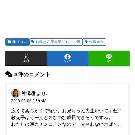
母ゴコロ
お母さん業界新聞ちっご版
久留米市
ポスト
シェア
送る
3件のコメント
神澤瞳
より:
2018-03-08 8:59 AM
広くて柔らかくて軽い、お兄ちゃん先生いいですね！
教え子はうーんとのびのび成長できそうですね。
わたしは頭カチンコチンなので、見習わなければ〜。