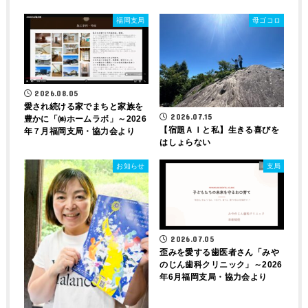
福岡支局
母ゴコロ
2026.08.05
愛され続ける家でまちと家族を
2026.07.15
豊かに「㈱ホームラボ」～2026
【宿題ＡＩと私】生きる喜びを
年７月福岡支局・協力会より
はしょらない
お知らせ
支局
2026.07.05
歪みを愛する歯医者さん「みや
のじん歯科クリニック」～2026
年6月福岡支局・協力会より