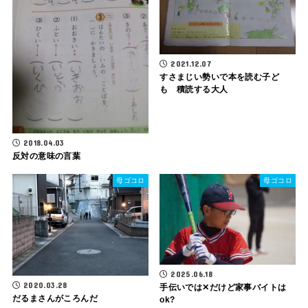
2021.12.07
すさまじい勢いで本を読む子ど
も 積読する大人
2018.04.03
反対の意味の言葉
母ゴコロ
母ゴコロ
2025.06.18
2020.03.28
手伝いでは‪✕‬だけど家事バイトは
だるまさんがころんだ
ok?