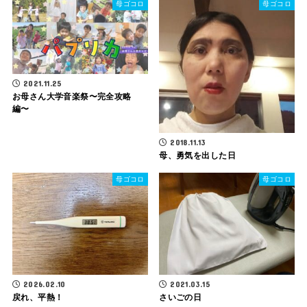
母ゴコロ
母ゴコロ
2021.11.25
お母さん大学音楽祭〜完全攻略
編〜
2018.11.13
母、勇気を出した日
母ゴコロ
母ゴコロ
2026.02.10
2021.03.15
戻れ、平熱！
さいごの日