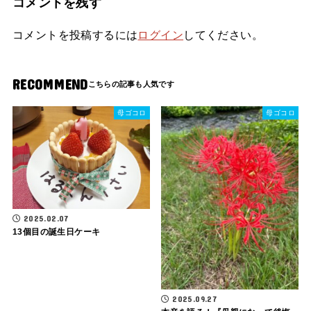
コメントを残す
コメントを投稿するには
ログイン
してください。
RECOMMEND
母ゴコロ
母ゴコロ
2025.02.07
13個目の誕生日ケーキ
2025.09.27