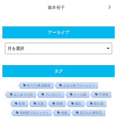
藤本裕子
アーカイブ
タグ
MJプロ養成講座
えほん箱プロジェクト
はじめての日
プレゼント
メール版
不登校
乾杯
大阪
岡崎
横浜
母の湯
母時間プロジェクト
特集
百万人の夢宣言