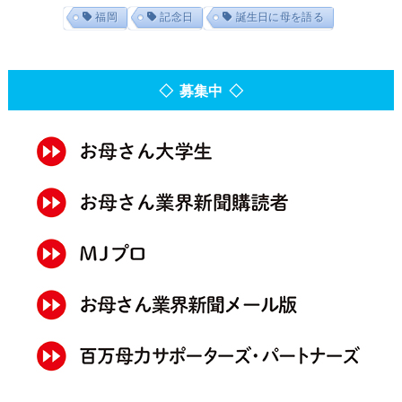
福岡
記念日
誕生日に母を語る
◇ 募集中 ◇