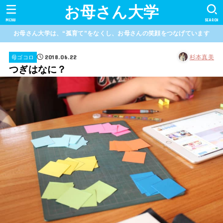
お母さん大学
MENU
SEARCH
お母さん大学は、“孤育て”をなくし、お母さんの笑顔をつなげています
2018.06.22
杉本真美
母ゴコロ
つぎはなに？