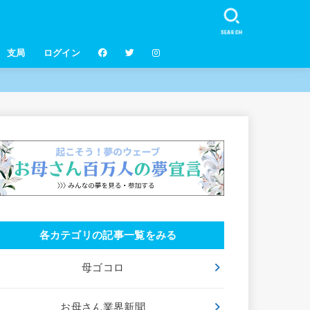
SEARCH
支局
ログイン
各カテゴリの記事一覧をみる
母ゴコロ
お母さん業界新聞