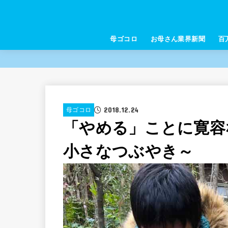
母ゴコロ
お母さん業界新聞
百
2018.12.24
母ゴコロ
「やめる」ことに寛容
小さなつぶやき～