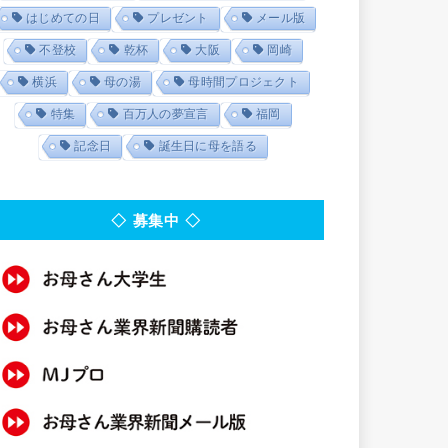
はじめての日
プレゼント
メール版
不登校
乾杯
大阪
岡崎
横浜
母の湯
母時間プロジェクト
特集
百万人の夢宣言
福岡
記念日
誕生日に母を語る
◇ 募集中 ◇