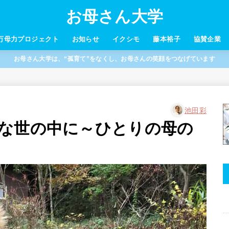
お母さん大学
万母力プロジェクト
お知らせ
イクシモ
藤本裕子
協賛企業
お母さん大学は、“孤育て”をなくし、お母さんの笑顔をつなげています
池田彩
な世の中に～ひとりの母の