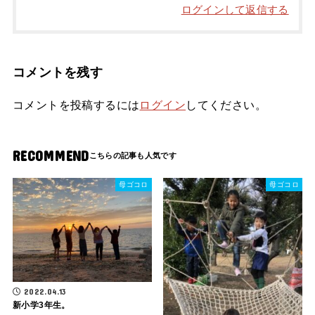
ログインして返信する
コメントを残す
コメントを投稿するには
ログイン
してください。
RECOMMEND
母ゴコロ
母ゴコロ
2022.04.13
新小学3年生。