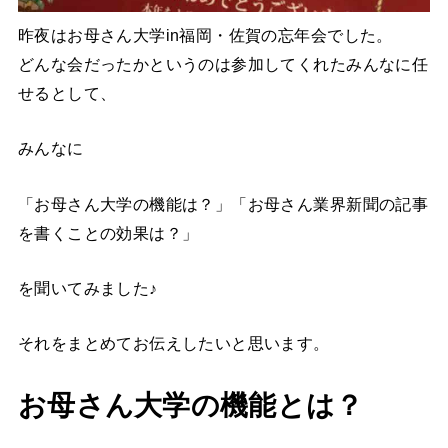
昨夜はお母さん大学in福岡・佐賀の忘年会でした。
どんな会だったかというのは参加してくれたみんなに任
せるとして、
みんなに
「お母さん大学の機能は？」「お母さん業界新聞の記事
を書くことの効果は？」
を聞いてみました♪
それをまとめてお伝えしたいと思います。
お母さん大学の機能とは？