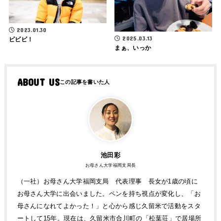
2023.01.30
2025.03.13
ビビビ！
まぁ、いっか
ABOUT US
池田彩
お母さん大学福岡支局長
（一社）お母さん大学福岡支局 代表理事 長女が1歳の頃に
お母さん大学に出会いました。ペンを持ち視点が変化し、「お
母さんになれてよかった！」と心から感じ久留米で活動をスタ
ートして15年。現在は、久留米市合川町の「松葉荘」で居場所