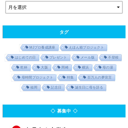
タグ
MJプロ養成講座
えほん箱プロジェクト
はじめての日
プレゼント
メール版
不登校
乾杯
大阪
岡崎
横浜
母の湯
母時間プロジェクト
特集
百万人の夢宣言
福岡
記念日
誕生日に母を語る
◇ 募集中 ◇