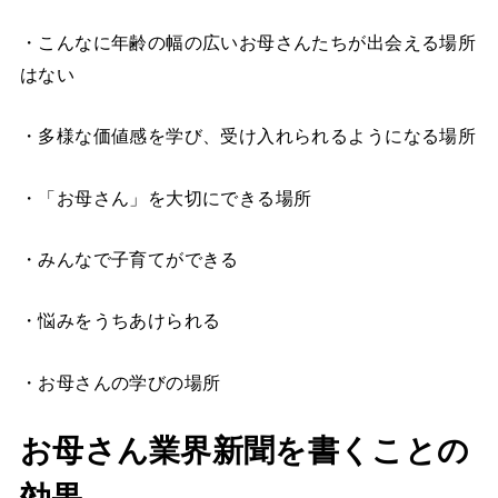
・こんなに年齢の幅の広いお母さんたちが出会える場所
はない
・多様な価値感を学び、受け入れられるようになる場所
・「お母さん」を大切にできる場所
・みんなで子育てができる
・悩みをうちあけられる
・お母さんの学びの場所
お母さん業界新聞を書くことの
効果