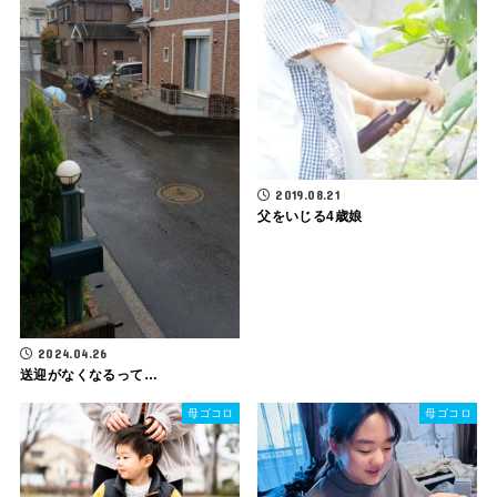
2019.08.21
父をいじる4歳娘
2024.04.26
送迎がなくなるって…
母ゴコロ
母ゴコロ