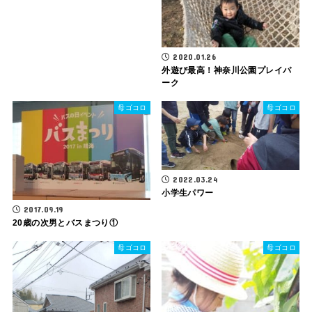
2020.01.26
外遊び最高！神奈川公園プレイパ
ーク
母ゴコロ
母ゴコロ
2022.03.24
小学生パワー
2017.09.19
20歳の次男とバスまつり①
母ゴコロ
母ゴコロ