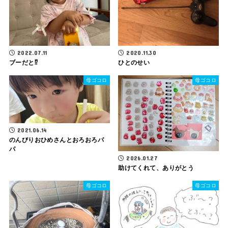
2022.07.11
2020.11.30
ブーだと⁉︎
ひとのせい
母ゴコロ
母ゴコロ
2021.06.14
のんびりおひめさんとおろおろパ
パ
2026.01.27
助けてくれて、ありがとう
母ゴコロ
母ゴコロ