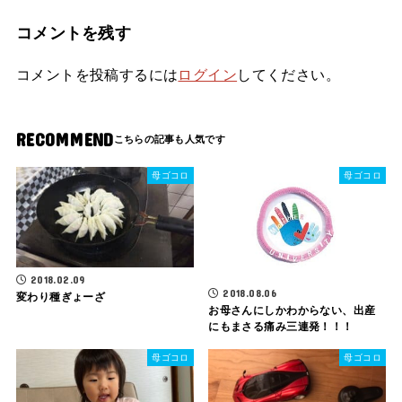
コメントを残す
コメントを投稿するには
ログイン
してください。
RECOMMEND
母ゴコロ
母ゴコロ
2018.02.09
2018.08.06
変わり種ぎょーざ
お母さんにしかわからない、出産
にもまさる痛み三連発！！！
母ゴコロ
母ゴコロ