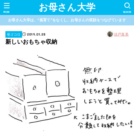
お母さん大学
MENU
SEARCH
お母さん大学は、“孤育て”をなくし、お母さんの笑顔をつなげています
2019.01.28
須戸真美
母ゴコロ
新しいおもちゃ収納