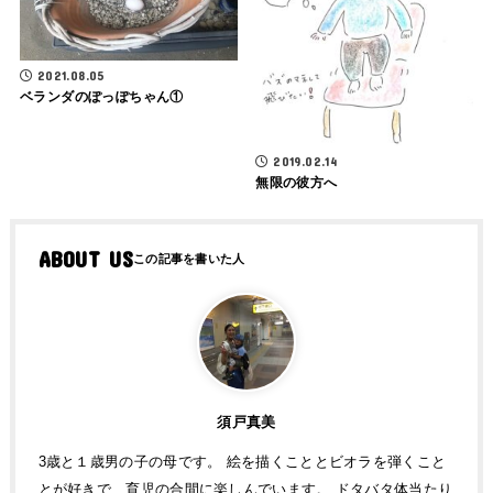
2021.08.05
ベランダのぽっぽちゃん①
2019.02.14
無限の彼方へ
ABOUT US
須戸真美
3歳と１歳男の子の母です。 絵を描くこととビオラを弾くこと
とが好きで、育児の合間に楽しんでいます。 ドタバタ体当たり