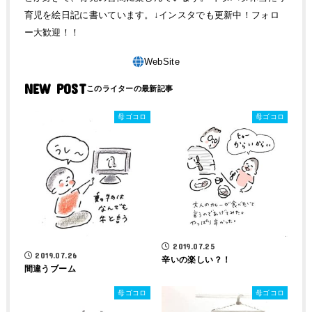
育児を絵日記に書いています。↓インスタでも更新中！フォロ
ー大歓迎！！
NEW POST
母ゴコロ
母ゴコロ
2019.07.25
2019.07.26
辛いの楽しい？！
間違うブーム
母ゴコロ
母ゴコロ