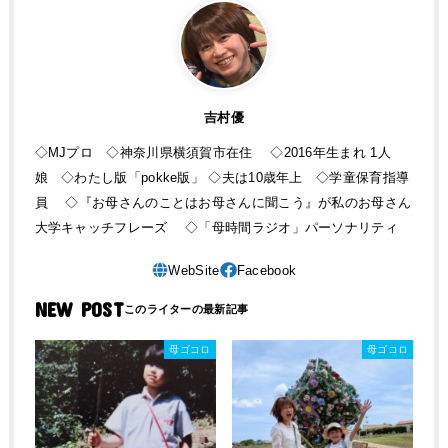
吉村優
◇MJプロ ◇神奈川県横須賀市在住 ◇2016年生まれ 1人
娘 ◇わたし版「pokke版」 ◇夫は10歳年上 ◇学童保育指導
員 ◇『お母さんのことはお母さんに聞こう』が私のお母さん
大学キャッチフレーズ ◇「母時間ラジオ」パーソナリティ
NEW POST
母ゴコロ
母ゴコロ