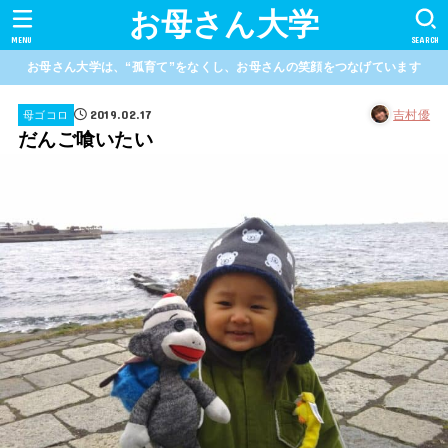
お母さん大学
MENU
SEARCH
お母さん大学は、“孤育て”をなくし、お母さんの笑顔をつなげています
2019.02.17
吉村優
母ゴコロ
だんご喰いたい