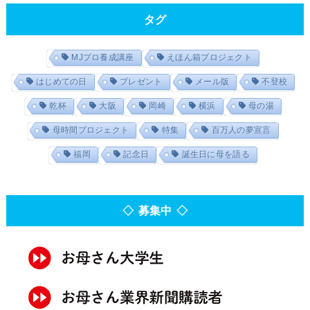
タグ
MJプロ養成講座
えほん箱プロジェクト
はじめての日
プレゼント
メール版
不登校
乾杯
大阪
岡崎
横浜
母の湯
母時間プロジェクト
特集
百万人の夢宣言
福岡
記念日
誕生日に母を語る
◇ 募集中 ◇