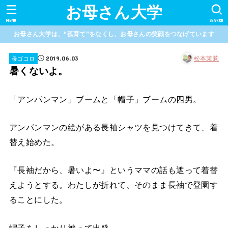
お母さん大学
MENU
SEARCH
お母さん大学は、“孤育て”をなくし、お母さんの笑顔をつなげています
2019.06.03
松本茉莉
母ゴコロ
暑くないよ。
「アンパンマン」ブームと「帽子」ブームの四男。
アンパンマンの絵がある長袖シャツを見つけてきて、着
替え始めた。
『長袖だから、暑いよ〜』というママの話も遮って着替
えようとする。わたしが折れて、そのまま長袖で登園す
ることにした。
帽子をしっかり被って出発。