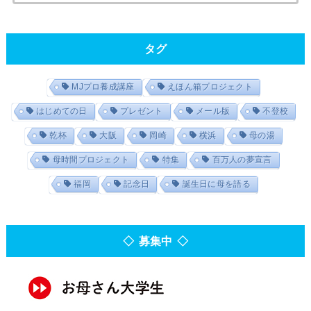
タグ
MJプロ養成講座
えほん箱プロジェクト
はじめての日
プレゼント
メール版
不登校
乾杯
大阪
岡崎
横浜
母の湯
母時間プロジェクト
特集
百万人の夢宣言
福岡
記念日
誕生日に母を語る
◇ 募集中 ◇