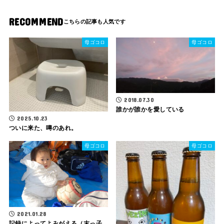
RECOMMEND
母ゴコロ
母ゴコロ
2018.07.30
誰かが誰かを愛している
2025.10.23
ついに来た、噂のあれ。
母ゴコロ
母ゴコロ
2021.01.28
記録によってよみがえる（末っ子