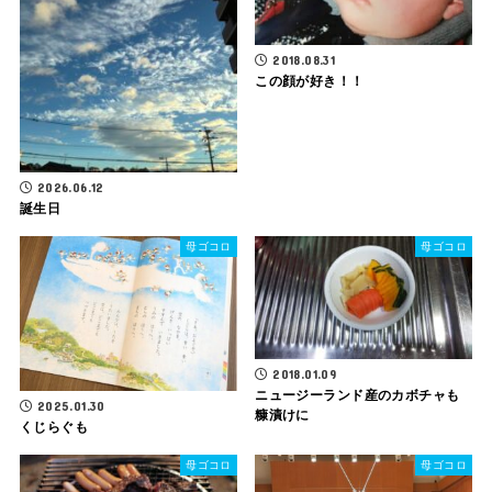
2018.08.31
この顔が好き！！
2026.06.12
誕生日
母ゴコロ
母ゴコロ
2018.01.09
ニュージーランド産のカボチャも
2025.01.30
糠漬けに
くじらぐも
母ゴコロ
母ゴコロ