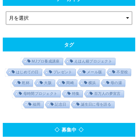
タグ
MJプロ養成講座
えほん箱プロジェクト
はじめての日
プレゼント
メール版
不登校
乾杯
大阪
岡崎
横浜
母の湯
母時間プロジェクト
特集
百万人の夢宣言
福岡
記念日
誕生日に母を語る
◇ 募集中 ◇