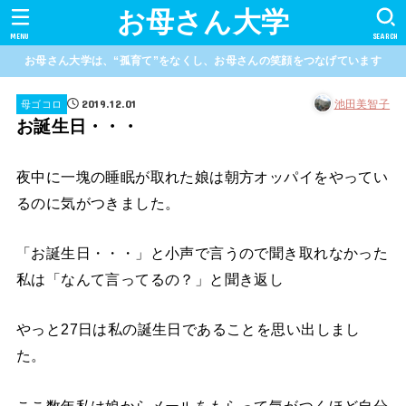
お母さん大学
MENU
SEARCH
お母さん大学は、“孤育て”をなくし、お母さんの笑顔をつなげています
2019.12.01
池田美智子
母ゴコロ
お誕生日・・・
夜中に一塊の睡眠が取れた娘は朝方オッパイをやってい
るのに気がつきました。
「お誕生日・・・」と小声で言うので聞き取れなかった
私は「なんて言ってるの？」と聞き返し
やっと27日は私の誕生日であることを思い出しまし
た。
ここ数年私は娘からメールをもらって気がつくほど自分