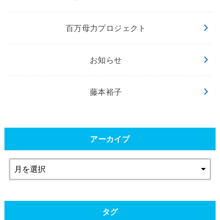
百万母力プロジェクト
お知らせ
藤本裕子
アーカイブ
タグ