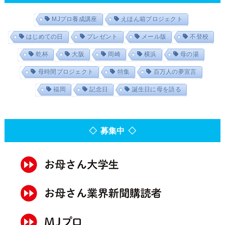
MJプロ養成講座
えほん箱プロジェクト
はじめての日
プレゼント
メール版
不登校
乾杯
大阪
岡崎
横浜
母の湯
母時間プロジェクト
特集
百万人の夢宣言
福岡
記念日
誕生日に母を語る
◇ 募集中 ◇