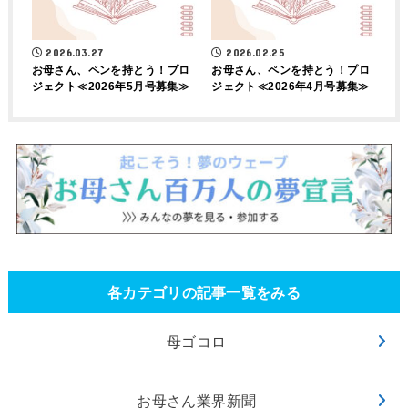
2026.03.27
2026.02.25
お母さん、ペンを持とう！プロ
お母さん、ペンを持とう！プロ
ジェクト≪2026年5月号募集≫
ジェクト≪2026年4月号募集≫
各カテゴリの記事一覧をみる
母ゴコロ
お母さん業界新聞