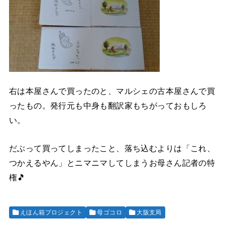
右は本屋さんで買ったのと、マルシェの古本屋さんで買
ったもの。発行元も中身も翻訳家もちがっておもしろ
い。
だぶって買ってしまったこと、落ち込むよりは「これ、
つかえるやん」とニマニマしてしまうお母さん記者の特
権🎵
えほん箱プロジェクト
母ゴコロ
大阪支局