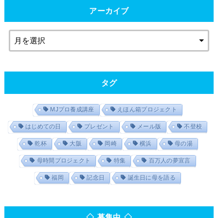
アーカイブ
タグ
MJプロ養成講座
えほん箱プロジェクト
はじめての日
プレゼント
メール版
不登校
乾杯
大阪
岡崎
横浜
母の湯
母時間プロジェクト
特集
百万人の夢宣言
福岡
記念日
誕生日に母を語る
◇ 募集中 ◇