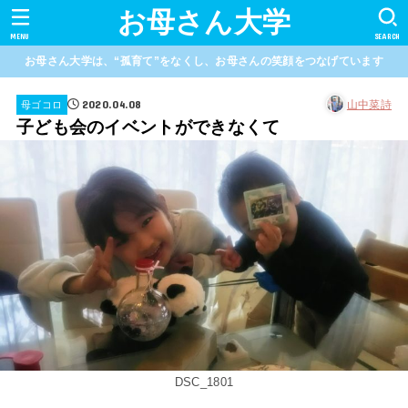
お母さん大学
MENU
SEARCH
お母さん大学は、“孤育て”をなくし、お母さんの笑顔をつなげています
2020.04.08
山中菜詩
母ゴコロ
子ども会のイベントができなくて
DSC_1801