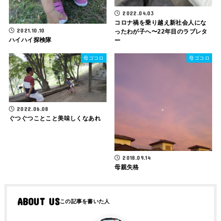
2022.04.03
コロナ禍を乗り越え新社会人にな
2021.10.10
ったわが子へ〜22年目のラブレタ
ハイハイ探検隊
ー
母ゴコロ
母ゴコロ
2022.06.08
ぐつぐつことこと美味しくなあれ
2018.09.14
母親失格
ABOUT US