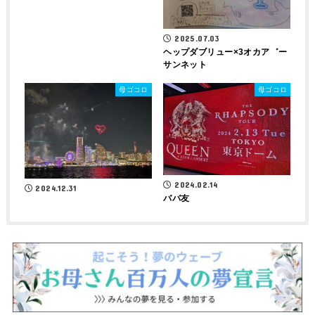
2025.07.03
ヘップダブリュー×3オカア゛ー
サンネット
母ゴコロ
母ゴコロ
2024.02.14
2024.12.31
ババ友