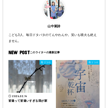
山中菜詩
こども3人、毎日ドタバタのてんやわんや。笑いも噴火も絶え
ません。
NEW POST
母ゴコロ
母ゴコロ
2026.02.14
皆違って皆違いすぎる我が家