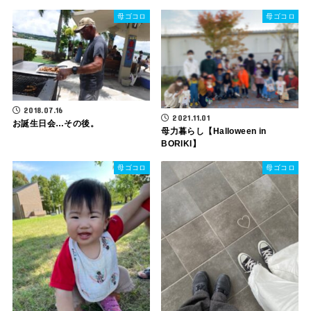
母ゴコロ
母ゴコロ
2018.07.16
2021.11.01
お誕生日会…その後。
母力暮らし【Halloween in
BORIKI】
母ゴコロ
母ゴコロ