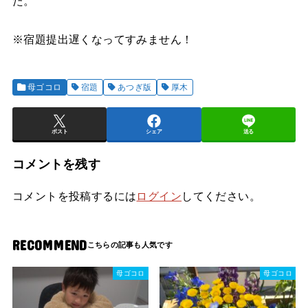
た。
※宿題提出遅くなってすみません！
母ゴコロ
宿題
あつぎ版
厚木
ポスト
シェア
送る
コメントを残す
コメントを投稿するには
ログイン
してください。
RECOMMEND
母ゴコロ
母ゴコロ