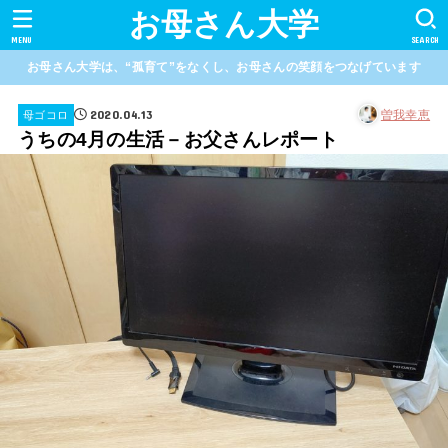
お母さん大学
MENU
SEARCH
お母さん大学は、“孤育て”をなくし、お母さんの笑顔をつなげています
2020.04.13
曽我幸恵
母ゴコロ
うちの4月の生活－お父さんレポート