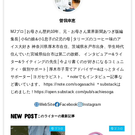
曽我幸恵
MJプロ│お母さん歴約10年、元・お母さん業界新聞あつぎ版編
集長│小6の娘&小1息子の2児の母│タリーズのコーヒー味のア
イス大好き 神奈川県厚木市在住、茨城県水戸市出身、学生時代
住んでいた宮城県仙台市は第二の故郷。 インタビュアー&ライ
ター&ライティングの先生│今より書くのが好きになるコミュニ
ティ・個別サポート│厚木市子育てアドバイザー&ほっとタイム
サポーター│ヨガセラピスト。 ＊noteでもインタビュー記事な
ど書いています。 https://note.com/sogasachii ＊substackは
じめました！https://open.substack.com/pub/sachiesoga
NEW POST
母ゴコロ
母ゴコロ