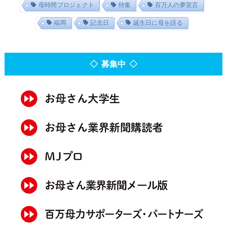
母時間プロジェクト
特集
百万人の夢宣言
福岡
記念日
誕生日に母を語る
◇ 募集中 ◇