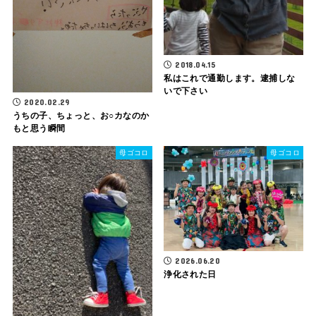
2018.04.15
私はこれで通勤します。逮捕しな
いで下さい
2020.02.29
うちの子、ちょっと、お○カなのか
もと思う瞬間
母ゴコロ
母ゴコロ
2026.06.20
浄化された日