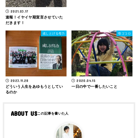
2021.03.17
速報！イヤイヤ期宣言させていた
だきます！
成しとげる母力
母ゴコロ
2023.11.28
2020.04.15
どういう人生をあゆもうとしてい
一日の中で一番したいこと
るのか
ABOUT US