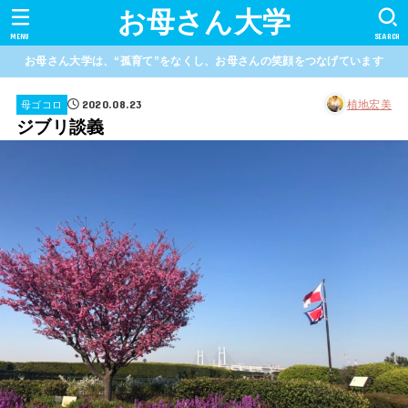
お母さん大学
MENU
SEARCH
お母さん大学は、“孤育て”をなくし、お母さんの笑顔をつなげています
2020.08.23
植地宏美
母ゴコロ
ジブリ談義