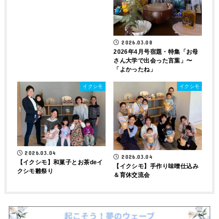
2026.03.08
2026年4月号宿題・特集「お母
さん大学で出会った言葉」〜
「よかったね」
イクシモ
イクシモ
2026.03.04
2026.03.04
【イクシモ】和菓子とお茶deイ
【イクシモ】手作り味噌仕込み
クシモ雛祭り
＆育休交流会