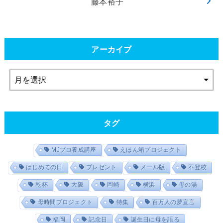
藤本裕子
アーカイブ
タグ
MJプロ養成講座
えほん箱プロジェクト
はじめての日
プレゼント
メール版
不登校
乾杯
大阪
岡崎
横浜
母の湯
母時間プロジェクト
特集
百万人の夢宣言
福岡
記念日
誕生日に母を語る