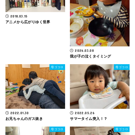
2018.03.15
アニメから広がりゆく世界
2026.03.08
我が子の泣くタイミング
母ゴコロ
母ゴコロ
2022.01.30
2022.05.26
お兄ちゃんのガス抜き
サマータイム突入！？
母ゴコロ
母ゴコロ