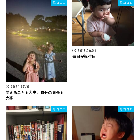
母ゴコロ
母ゴコロ
2018.06.21
毎日が誕生日
2024.07.10
甘えることも大事、自分の責任も
大事
母ゴコロ
母ゴコロ