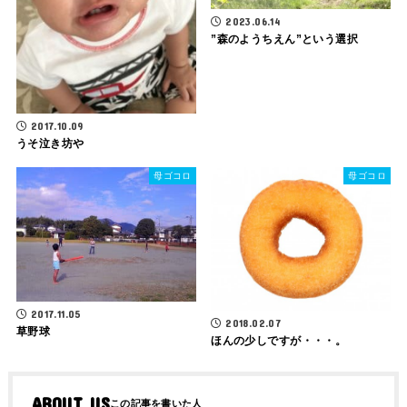
2023.06.14
”森のようちえん”という選択
2017.10.09
うそ泣き坊や
母ゴコロ
母ゴコロ
2017.11.05
2018.02.07
草野球
ほんの少しですが・・・。
ABOUT US