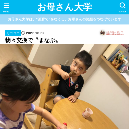
お母さん大学
MENU
SEARCH
お母さん大学は、“孤育て”をなくし、お母さんの笑顔をつなげています
2020.10.05
脇門比呂子
母ゴコロ
物々交換で〝まなぶ〟