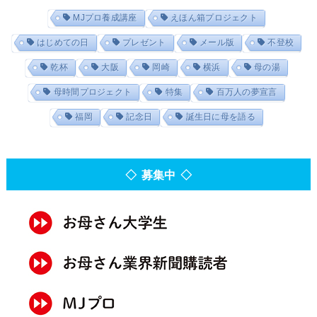
MJプロ養成講座
えほん箱プロジェクト
はじめての日
プレゼント
メール版
不登校
乾杯
大阪
岡崎
横浜
母の湯
母時間プロジェクト
特集
百万人の夢宣言
福岡
記念日
誕生日に母を語る
◇ 募集中 ◇