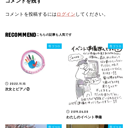
コメントを残す
コメントを投稿するには
ログイン
してください。
RECOMMEND
母ゴコロ
母ゴコロ
2022.11.15
次女とピアノ②
2019.06.08
わたしのイベント準備
母ゴコロ
母ゴコロ