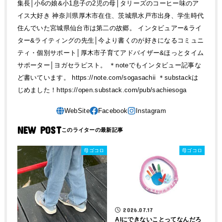
集長│小6の娘&小1息子の2児の母│タリーズのコーヒー味のア
イス大好き 神奈川県厚木市在住、茨城県水戸市出身、学生時代
住んでいた宮城県仙台市は第二の故郷。 インタビュアー&ライ
ター&ライティングの先生│今より書くのが好きになるコミュニ
ティ・個別サポート│厚木市子育てアドバイザー&ほっとタイム
サポーター│ヨガセラピスト。 ＊noteでもインタビュー記事な
ど書いています。 https://note.com/sogasachii ＊substackは
じめました！https://open.substack.com/pub/sachiesoga
NEW POST
母ゴコロ
母ゴコロ
2026.07.17
AIにできないことってなんだろ