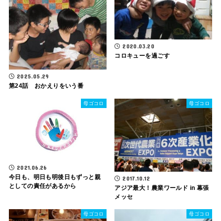
2020.03.20
コロキューを過ごす
2025.05.29
第24話 おかえりをいう番
母ゴコロ
母ゴコロ
2021.06.26
今日も、明日も明後日もずっと親
2017.10.12
としての責任があるから
アジア最大！農業ワールド in 幕張
メッセ
母ゴコロ
母ゴコロ