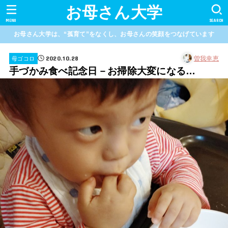
お母さん大学
MENU
SEARCH
お母さん大学は、“孤育て”をなくし、お母さんの笑顔をつなげています
2020.10.28
曽我幸恵
母ゴコロ
手づかみ食べ記念日－お掃除大変になる…