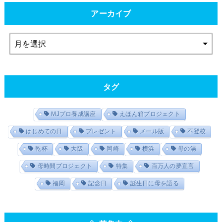
アーカイブ
タグ
MJプロ養成講座
えほん箱プロジェクト
はじめての日
プレゼント
メール版
不登校
乾杯
大阪
岡崎
横浜
母の湯
母時間プロジェクト
特集
百万人の夢宣言
福岡
記念日
誕生日に母を語る