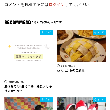
コメントを投稿するには
ログイン
してください。
RECOMMEND
母ゴコロ
母ゴコロ
2018.10.08
ねぇねからのご褒美
2024.07.26
夏休みの3大憂うつを一緒にノリキ
リませんか？
母ゴコロ
母ゴコロ