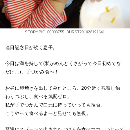
STORYPIC_00003755_BURST201028191641
連日記念日が続く息子。
今日は満を持して(私がめんどくさがって今日初めてな
だけ…)、手づかみ食べ！
お昼に卵焼きを出してみたところ、20分近く観察し触
わりつぶし、食べる気配ゼロ。
私が手でつかんで口元に持っていっても拒否。
こうやって食べるよーと見せても無視。
普通にスプーンで出されたごはんを食べつつ、いじって