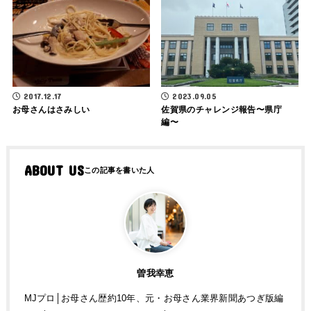
2017.12.17
2023.09.05
お母さんはさみしい
佐賀県のチャレンジ報告〜県庁
編〜
ABOUT US
曽我幸恵
MJプロ│お母さん歴約10年、元・お母さん業界新聞あつぎ版編