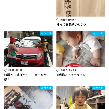
2024.09.27
神ってる息子のセンス
母ゴコロ
母ゴコロ
2018.02.12
2020.04.28
喧騒から逃げたくて、オイル交
1時間のフリータイム
換！
母ゴコロ
母ゴコロ