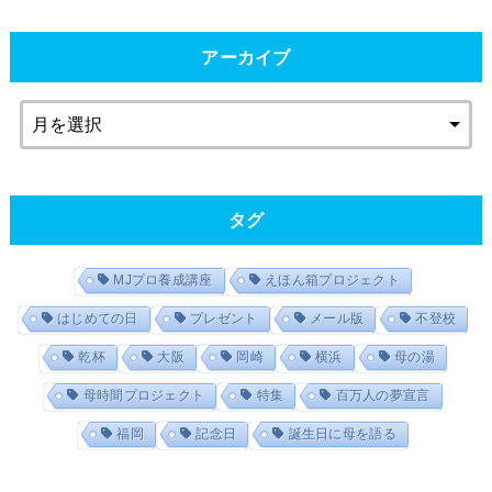
アーカイブ
タグ
MJプロ養成講座
えほん箱プロジェクト
はじめての日
プレゼント
メール版
不登校
乾杯
大阪
岡崎
横浜
母の湯
母時間プロジェクト
特集
百万人の夢宣言
福岡
記念日
誕生日に母を語る