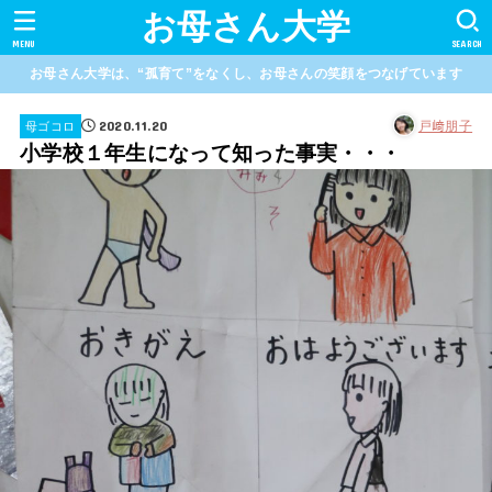
お母さん大学
MENU
SEARCH
お母さん大学は、“孤育て”をなくし、お母さんの笑顔をつなげています
2020.11.20
戸﨑朋子
母ゴコロ
小学校１年生になって知った事実・・・