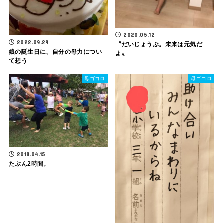
2020.05.12
2022.09.29
〝だいじょうぶ。未来は元気だ
娘の誕生日に、自分の母力につい
よ〟
て想う
母ゴコロ
母ゴコロ
2018.04.15
たぶん2時間。