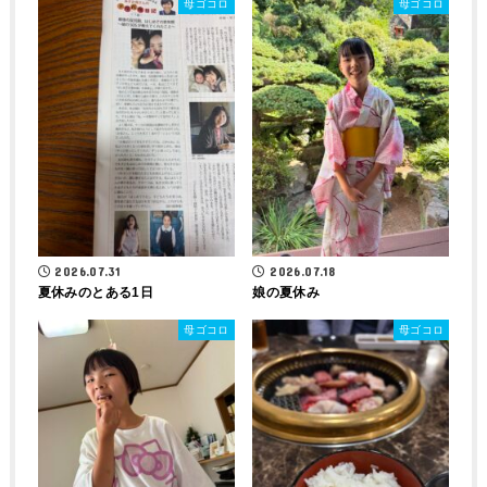
母ゴコロ
母ゴコロ
2026.07.31
2026.07.18
夏休みのとある1日
娘の夏休み
母ゴコロ
母ゴコロ