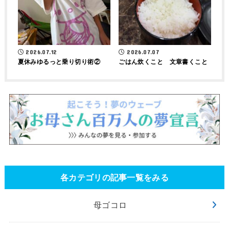
2026.07.12
2026.07.07
夏休みゆるっと乗り切り術②
ごはん炊くこと 文章書くこと
各カテゴリの記事一覧をみる
母ゴコロ