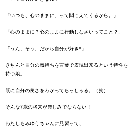
「いつも、心のままに、って聞こえてくるから。」
「心のままに？心のままに行動しなさいってこと？」
「うん、そう。だから自分が好き‼️」
きちんと自分の気持ちを言葉で表現出来るという特性を
持つ娘。
既に自分の良さをわかってらっしゃる。（笑）
そんな7歳の将来が楽しみでならない！
わたしもみゆうちゃんに見習って、