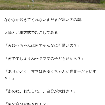
なかなか起きてくれないまだまだ寒い冬の朝。
太陽と北風方式で起こしてみる！
「みゆうちゃんは何でそんなに可愛いの？」
「何ででしょうね〜？ママの子どもだから？」
「ありがとう！ママはみゆうちゃんが世界一だぁいす
き！」
「あのね、わたしね、、自分が大好き！」
「何で自分が好きなん？」