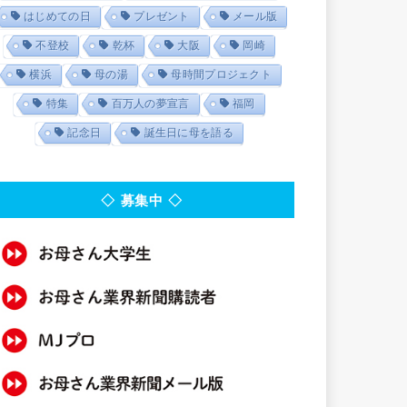
はじめての日
プレゼント
メール版
不登校
乾杯
大阪
岡崎
横浜
母の湯
母時間プロジェクト
特集
百万人の夢宣言
福岡
記念日
誕生日に母を語る
◇ 募集中 ◇