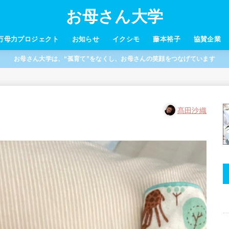
お母さん大学
万母力プロジェクト
お知らせ
イクシモ
藤本裕子
協賛企業
お母さん大学は、“孤育て”をなくし、お母さんの笑顔をつなげています
髙田沙織