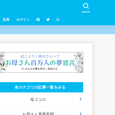
SEARCH
支局
ログイン
各カテゴリの記事一覧をみる
母ゴコロ
お母さん業界新聞