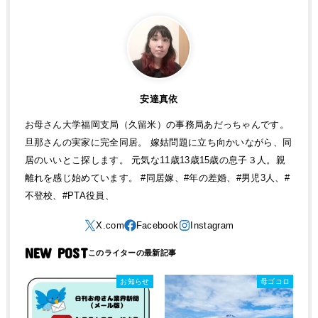
安達真依
お母さん大学福岡支局（久留米）の事務局あだっちゃんです。
旦那さんの実家に完全同居。 嫁姑問題に立ち向かいながら、同
居のいいとこ探します。 元気な11歳13歳15歳の息子３人。親
離れを感じ始めています。 #同居嫁、#年の差婚、#男児3人、#
不登校、#PTA役員、
NEW POST
お知らせ
母ゴコロ