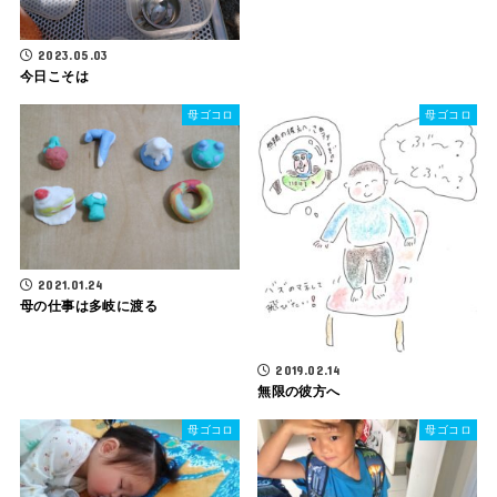
2023.05.03
今日こそは
母ゴコロ
母ゴコロ
2021.01.24
母の仕事は多岐に渡る
2019.02.14
無限の彼方へ
母ゴコロ
母ゴコロ