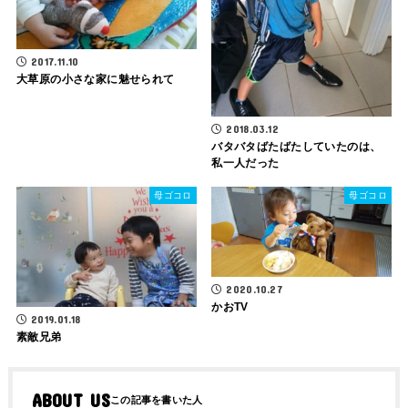
2017.11.10
大草原の小さな家に魅せられて
2018.03.12
バタバタばたばたしていたのは、
私一人だった
母ゴコロ
母ゴコロ
2020.10.27
かおTV
2019.01.18
素敵兄弟
ABOUT US