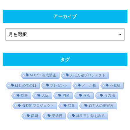
アーカイブ
タグ
MJプロ養成講座
えほん箱プロジェクト
はじめての日
プレゼント
メール版
不登校
乾杯
大阪
岡崎
横浜
母の湯
母時間プロジェクト
特集
百万人の夢宣言
福岡
記念日
誕生日に母を語る