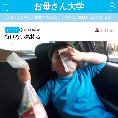
お母さん大学
MENU
SEARCH
お母さん大学は、“孤育て”をなくし、お母さんの笑顔をつなげています
2021.04.17
安達真依
母ゴコロ
行けない気持ち