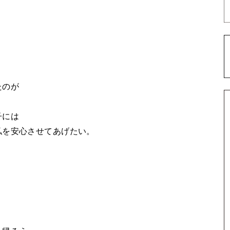
たのが
子には
私を安心させてあげたい。
。