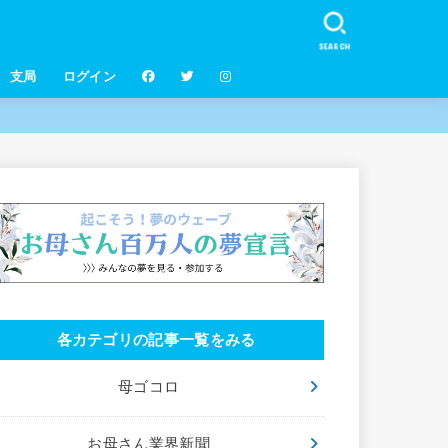
SEARCH
支局
ログイン
各カテゴリの記事一覧をみる
母ゴコロ
お母さん業界新聞