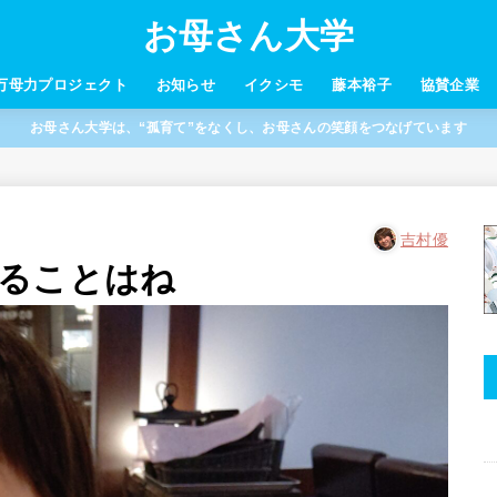
お母さん大学
万母力プロジェクト
お知らせ
イクシモ
藤本裕子
協賛企業
お母さん大学は、“孤育て”をなくし、お母さんの笑顔をつなげています
吉村優
ることはね