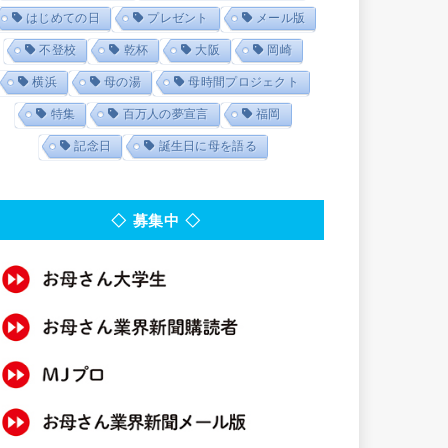
はじめての日
プレゼント
メール版
不登校
乾杯
大阪
岡崎
横浜
母の湯
母時間プロジェクト
特集
百万人の夢宣言
福岡
記念日
誕生日に母を語る
◇ 募集中 ◇