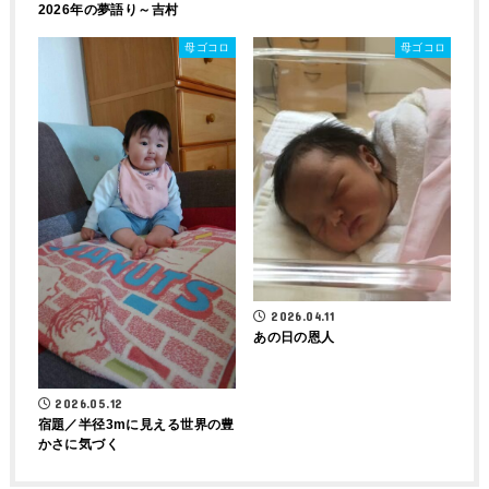
2026年の夢語り～吉村
母ゴコロ
母ゴコロ
2026.04.11
あの日の恩人
2026.05.12
宿題／半径3mに見える世界の豊
かさに気づく