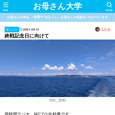
お母さん大学
MENU
SEARCH
お母さん大学は、“孤育て”をなくし、お母さんの笑顔をつなげています
2021.08.13
吉村優
母ゴコロ
終戦記念日に向けて
DSC_2583
母時間ラジオ、MJプロ吉村優です。