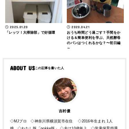
2025.01.20
2020.04.21
「レッツ！大掃除部」で好循環
おうち時間どう過ごす？手間をか
ける＆簡単便利を学ぶ、天然酵母
のパンはつくれるかな？〜初日編
～
ABOUT US
吉村優
◇MJプロ ◇神奈川県横須賀市在住 ◇2016年生まれ 1人
娘 ◇わたし版「pokke版」 ◇夫は10歳年上 ◇学童保育指導