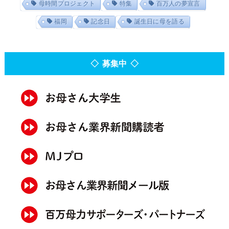
母時間プロジェクト
特集
百万人の夢宣言
福岡
記念日
誕生日に母を語る
◇ 募集中 ◇