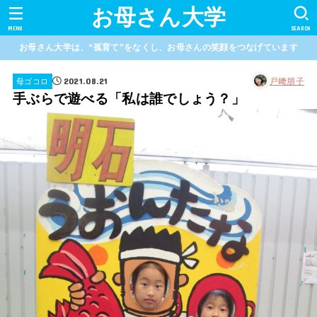
お母さん大学
MENU
SEARCH
お母さん大学は、“孤育て”をなくし、お母さんの笑顔をつなげています
2021.08.21
戸﨑朋子
母ゴコロ
手ぶらで遊べる「私は誰でしょう？」