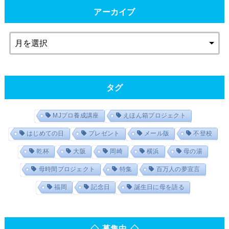
アーカイブ
タグ
MJプロ養成講座
えほん箱プロジェクト
はじめての日
プレゼント
メール版
不登校
乾杯
大阪
岡崎
横浜
母の湯
母時間プロジェクト
特集
百万人の夢宣言
福岡
記念日
誕生日に母を語る
◇ 募集中 ◇