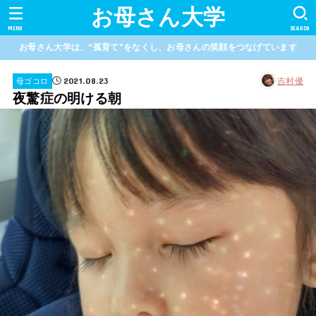
お母さん大学
MENU
SEARCH
お母さん大学は、“孤育て”をなくし、お母さんの笑顔をつなげています
2021.08.23
吉村優
母ゴコロ
夜驚症の明ける朝