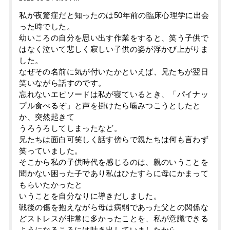
私が夜驚症だと知ったのは50年前の臨床心理学に出会
った時でした。
幼いころの自分を思い出す作業をすると、笑う子供で
はなく泣いて悲しく寂しい子供の姿が浮かび上がりま
した。
なぜその名前に気が付いたかといえば、兄たちが翌日
笑いながら話すのです。
忘れないエピソードは私が寝ているとき、「パイナッ
プル食べるぞ」と声を掛けたら噛みつこうとしたと
か、突然起きて
うろうろしてしまったなど。
兄たちは面白可笑しく話す傍らで親たちは何も言わず
笑っていました。
そこから私の子供時代を感じるのは、親のいうことを
聞かない困った子であり私はひたすらに母にかまって
もらいたかったと
いうことを自分なりに導きだしました。
戦後の傷を抱えながら母は病弱であった父との関係な
どストレスが非常に多かったことを、私が意識できる
ようになるころには吐き出していましたから。