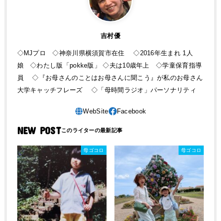
吉村優
◇MJプロ ◇神奈川県横須賀市在住 ◇2016年生まれ 1人
娘 ◇わたし版「pokke版」 ◇夫は10歳年上 ◇学童保育指導
員 ◇『お母さんのことはお母さんに聞こう』が私のお母さん
大学キャッチフレーズ ◇「母時間ラジオ」パーソナリティ
NEW POST
母ゴコロ
母ゴコロ