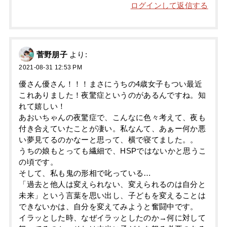
ログインして返信する
菅野朋子
より:
2021-08-31 12:53 PM
優さん優さん！！！まさにうちの4歳女子もつい最近
これありました！夜驚症というのがあるんですね。知
れて嬉しい！
あおいちゃんの夜驚症で、こんなに色々考えて、夜も
付き合えていたことが凄い。私なんて、あぁー何か悪
い夢見てるのかなーと思って、横で寝てました。。
うちの娘もとっても繊細で、HSPではないかと思うこ
の頃です。
そして、私も鬼の形相で叱っている…
「過去と他人は変えられない、変えられるのは自分と
未来」という言葉を思い出し、子どもを変えることは
できないかは、自分を変えてみようと奮闘中です。
イラッとした時、なぜイラッとしたのか→何に対して