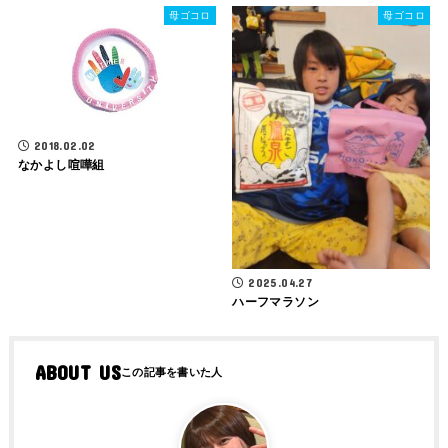
母ゴコロ
母ゴコロ
2018.02.02
なかよし喧嘩組
2025.04.27
ハーフマラソン
ABOUT US