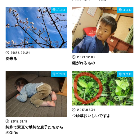
母ゴコロ
母ゴコロ
2026.02.21
2021.12.02
春来る
継がれるもの
母ゴコロ
母ゴコロ
2017.08.31
つゆ草おいしいですよ
2019.01.17
純粋で素直で単純な息子たちから
のGifts