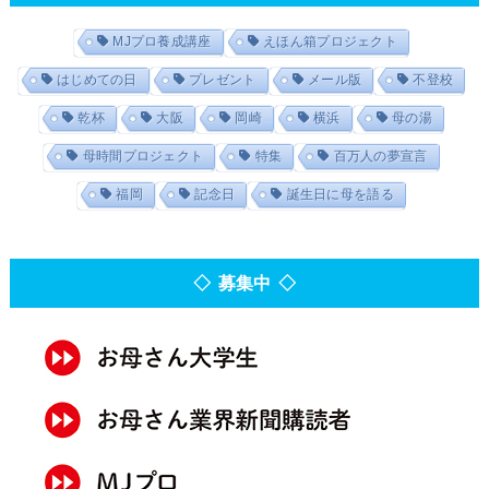
MJプロ養成講座
えほん箱プロジェクト
はじめての日
プレゼント
メール版
不登校
乾杯
大阪
岡崎
横浜
母の湯
母時間プロジェクト
特集
百万人の夢宣言
福岡
記念日
誕生日に母を語る
◇ 募集中 ◇