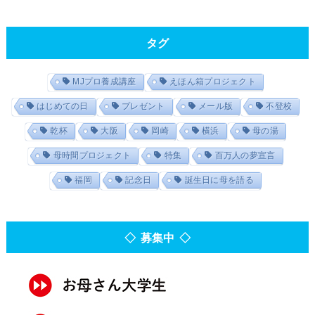
タグ
MJプロ養成講座
えほん箱プロジェクト
はじめての日
プレゼント
メール版
不登校
乾杯
大阪
岡崎
横浜
母の湯
母時間プロジェクト
特集
百万人の夢宣言
福岡
記念日
誕生日に母を語る
◇ 募集中 ◇