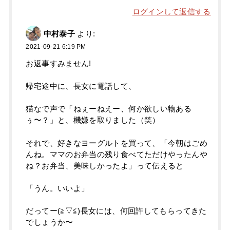
ログインして返信する
中村泰子
より:
2021-09-21 6:19 PM
お返事すみません!
帰宅途中に、長女に電話して、
猫なで声で「ねぇーねえー、何か欲しい物ある
ぅ〜？」と、機嫌を取りました（笑）
それで、好きなヨーグルトを買って、「今朝はごめ
んね。ママのお弁当の残り食べてただけやったんや
ね？お弁当、美味しかったよ」って伝えると
「うん。いいよ」
だってー(≧▽≦)長女には、何回許してもらってきた
でしょうか〜