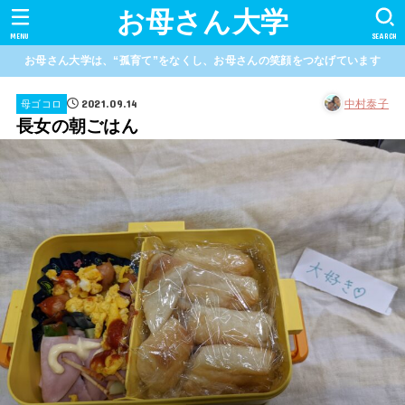
お母さん大学
MENU
SEARCH
お母さん大学は、“孤育て”をなくし、お母さんの笑顔をつなげています
2021.09.14
中村泰子
母ゴコロ
長女の朝ごはん