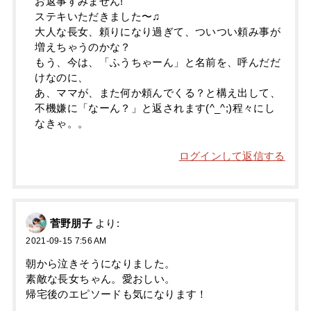
お返事すみません!
ステキいただきました〜♫
大人な長女、頼りになり過ぎて、ついつい頼み事が
増えちゃうのかな？
もう、今は、「ふうちゃーん」と名前を、呼んだだ
けなのに、
あ、ママが、また何か頼んでくる？と構え出して、
不機嫌に「なーん？」と返されます(^_^;)程々にし
なきゃ。。
ログインして返信する
菅野朋子
より:
2021-09-15 7:56 AM
朝から泣きそうになりました。
素敵な長女ちゃん。愛おしい。
帰宅後のエピソードも気になります！