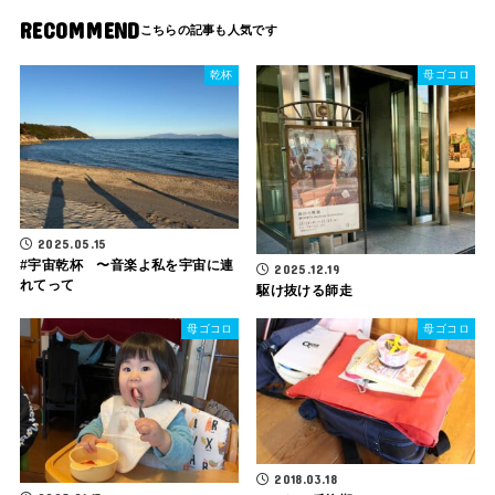
RECOMMEND
乾杯
母ゴコロ
2025.05.15
#宇宙乾杯 〜音楽よ私を宇宙に連
2025.12.19
れてって
駆け抜ける師走
母ゴコロ
母ゴコロ
2018.03.18