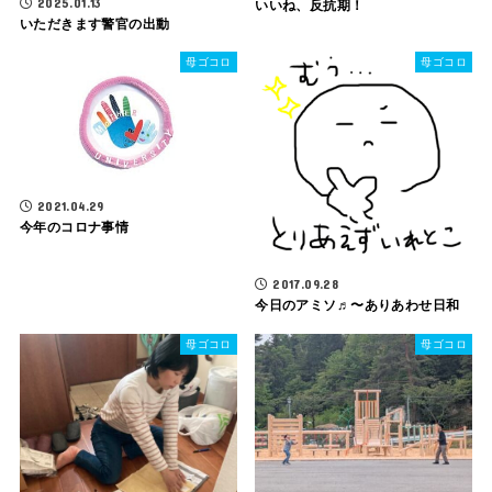
2025.01.13
いいね、反抗期！
いただきます警官の出動
母ゴコロ
母ゴコロ
2021.04.29
今年のコロナ事情
2017.09.28
今日のアミソ♬〜ありあわせ日和
母ゴコロ
母ゴコロ