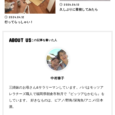
2026.06.12
久しぶりに登校してみたら
2024.04.12
行ってらっしゃい！
ABOUT US
中村泰子
三姉妹のお母さん&サラリーマンしています。パパはモッツア
レラチーズ職人で福岡県朝倉市秋月で『ピッツアなかむら』を
しています。 好きなものは、ピアノ/野鳥/深海魚/アニメ/日本
酒。