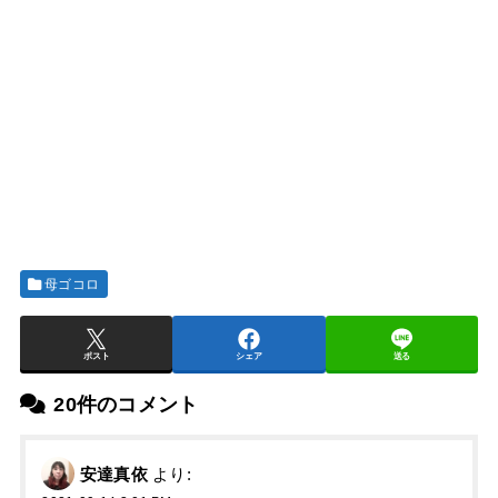
母ゴコロ
ポスト
シェア
送る
20件のコメント
安達真依
より: