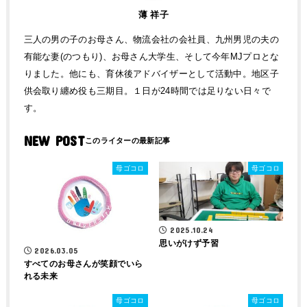
薄 祥子
三人の男の子のお母さん、物流会社の会社員、九州男児の夫の
有能な妻(のつもり)、お母さん大学生、そして今年MJプロとな
りました。他にも、育休後アドバイザーとして活動中。地区子
供会取り纏め役も三期目。１日が24時間では足りない日々で
す。
NEW POST
母ゴコロ
母ゴコロ
2025.10.24
思いがけず予習
2026.03.05
すべてのお母さんが笑顔でいら
れる未来
母ゴコロ
母ゴコロ