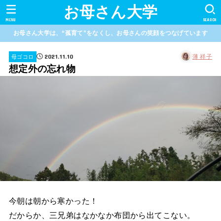
お母さん大学
MENU
SEARCH
お母さん大学は、“孤育て”をなくし、お母さんの笑顔をつなげています
2021.11.10
薄 祥子
母ゴコロ
想定外の忘れ物
今朝は朝から寒かった！
だからか、三兄弟はなかなか布団から出てこない。