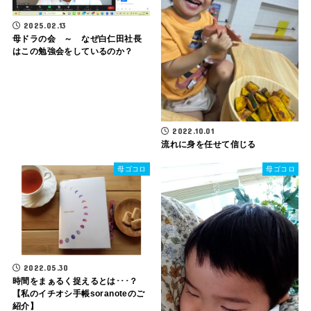
2025.02.13
母ドラの会 ～ なぜ白仁田社長
はこの勉強会をしているのか？
2022.10.01
流れに身を任せて信じる
母ゴコロ
母ゴコロ
2022.05.30
時間をまぁるく捉えるとは･･･？
【私のイチオシ手帳soranoteのご
紹介】