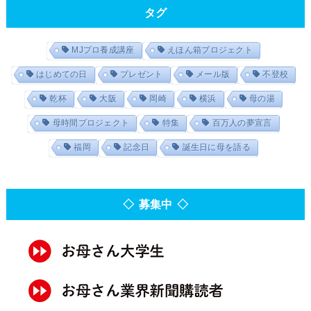
タグ
MJプロ養成講座
えほん箱プロジェクト
はじめての日
プレゼント
メール版
不登校
乾杯
大阪
岡崎
横浜
母の湯
母時間プロジェクト
特集
百万人の夢宣言
福岡
記念日
誕生日に母を語る
◇ 募集中 ◇