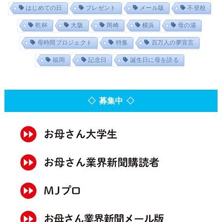
はじめての日
プレゼント
メール版
不登校
乾杯
大阪
岡崎
横浜
母の湯
母時間プロジェクト
特集
百万人の夢宣言
福岡
記念日
誕生日に母を語る
◇ 募集中 ◇