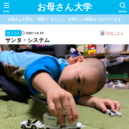
お母さん大学
MENU
SEARCH
お母さん大学は、“孤育て”をなくし、お母さんの笑顔をつなげています
2021.12.29
竹村こずえ
母ゴコロ
サンタ・システム