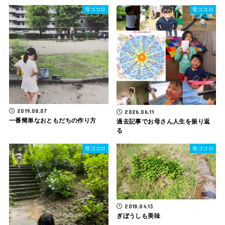
母ゴコロ
母ゴコロ
2019.08.07
2026.06.11
一番簡単なおともだちの作り方
過去記事でお母さん人生を振り返
る
母ゴコロ
母ゴコロ
2018.04.13
ぎぼうしも美味