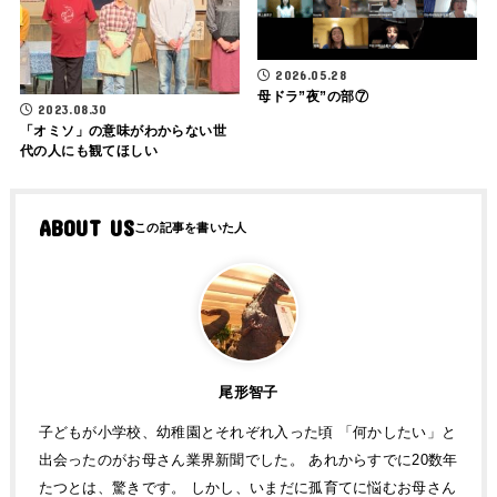
2026.05.28
母ドラ”夜”の部⑦
2023.08.30
「オミソ」の意味がわからない世
代の人にも観てほしい
ABOUT US
尾形智子
子どもが小学校、幼稚園とそれぞれ入った頃 「何かしたい」と
出会ったのがお母さん業界新聞でした。 あれからすでに20数年
たつとは、驚きです。 しかし、いまだに孤育てに悩むお母さん