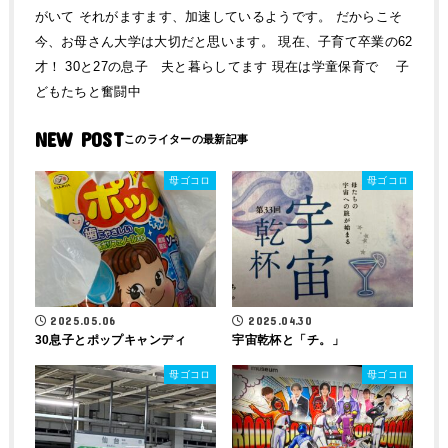
がいて それがますます、加速しているようです。 だからこそ
今、お母さん大学は大切だと思います。 現在、子育て卒業の62
才！ 30と27の息子 夫と暮らしてます 現在は学童保育で 子
どもたちと奮闘中
NEW POST
母ゴコロ
母ゴコロ
2025.05.06
2025.04.30
30息子とポップキャンディ
宇宙乾杯と「チ。」
母ゴコロ
母ゴコロ