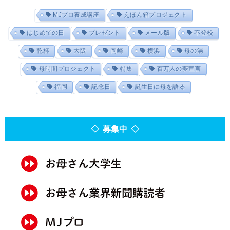
MJプロ養成講座
えほん箱プロジェクト
はじめての日
プレゼント
メール版
不登校
乾杯
大阪
岡崎
横浜
母の湯
母時間プロジェクト
特集
百万人の夢宣言
福岡
記念日
誕生日に母を語る
◇ 募集中 ◇