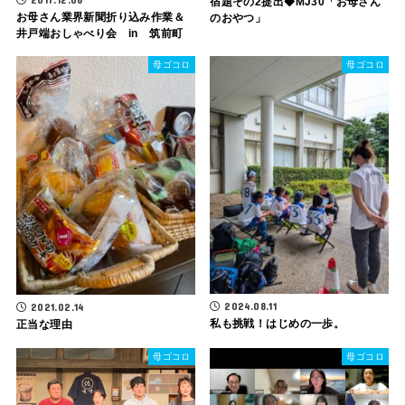
宿題その2提出◆MJ30「お母さん
お母さん業界新聞折り込み作業＆
のおやつ」
井戸端おしゃべり会 in 筑前町
母ゴコロ
母ゴコロ
2024.08.11
2021.02.14
私も挑戦！はじめの一歩。
正当な理由
母ゴコロ
母ゴコロ