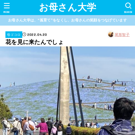
お母さん大学
MENU
SEARCH
お母さん大学は、“孤育て”をなくし、お母さんの笑顔をつなげています
2022.04.20
尾形智子
母ゴコロ
花を見に来たんでしょ