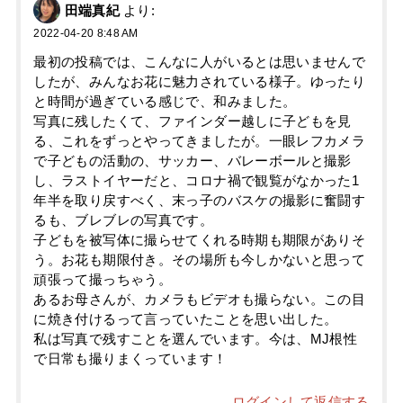
田端真紀
より:
2022-04-20 8:48 AM
最初の投稿では、こんなに人がいるとは思いませんで
したが、みんなお花に魅力されている様子。ゆったり
と時間が過ぎている感じで、和みました。
写真に残したくて、ファインダー越しに子どもを見
る、これをずっとやってきましたが。一眼レフカメラ
で子どもの活動の、サッカー、バレーボールと撮影
し、ラストイヤーだと、コロナ禍で観覧がなかった1
年半を取り戻すべく、末っ子のバスケの撮影に奮闘す
るも、ブレブレの写真です。
子どもを被写体に撮らせてくれる時期も期限がありそ
う。お花も期限付き。その場所も今しかないと思って
頑張って撮っちゃう。
あるお母さんが、カメラもビデオも撮らない。この目
に焼き付けるって言っていたことを思い出した。
私は写真で残すことを選んでいます。今は、MJ根性
で日常も撮りまくっています！
ログインして返信する