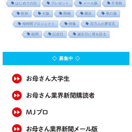
はじめての日
プレゼント
メール版
不登校
乾杯
大阪
岡崎
横浜
母の湯
母時間プロジェクト
特集
百万人の夢宣言
福岡
記念日
誕生日に母を語る
◇ 募集中 ◇