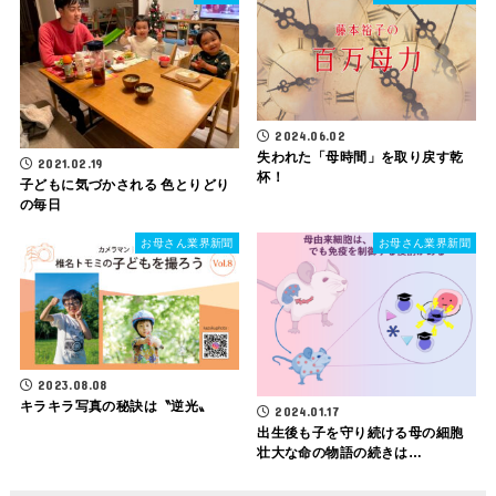
2024.06.02
失われた「母時間」を取り戻す乾
2021.02.19
杯！
子どもに気づかされる 色とりどり
の毎日
お母さん業界新聞
お母さん業界新聞
2023.08.08
キラキラ写真の秘訣は〝逆光〟
2024.01.17
出生後も子を守り続ける母の細胞
壮大な命の物語の続きは…