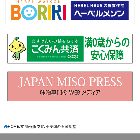
HOME
支局
横浜支局
小麦畑の石窯食堂