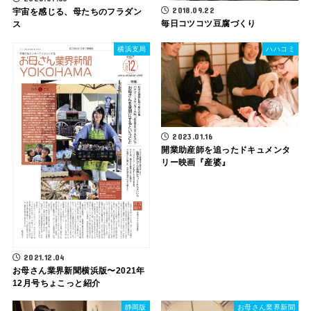
2018.09.22
宇宙を感じる、母たちのフラダン
毎日コツコツ豆腐づくり
ス
横浜支局
ハハコミ
2023.01.16
開業助産師を追ったドキュメンタ
リー映画『産婆』
2021.12.04
お母さん業界新聞横浜版〜2021年
12月号ちょこっと紹介
静岡版
お母さん業界新聞