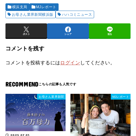
横浜支局
MJレポート
お母さん業界新聞横浜版
ハハコミニュース
ポスト
シェア
送る
コメントを残す
コメントを投稿するには
ログイン
してください。
RECOMMEND
お母さん業界新聞
MJレポート
2025.07.03