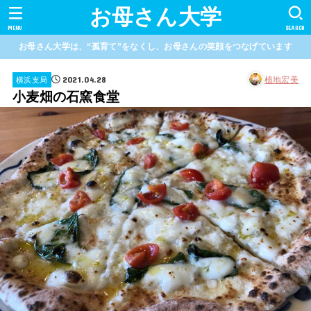
お母さん大学
MENU
SEARCH
お母さん大学は、“孤育て”をなくし、お母さんの笑顔をつなげています
2021.04.28
植地宏美
横浜支局
小麦畑の石窯食堂