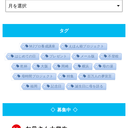
タグ
MJプロ養成講座
えほん箱プロジェクト
はじめての日
プレゼント
メール版
不登校
乾杯
大阪
岡崎
横浜
母の湯
母時間プロジェクト
特集
百万人の夢宣言
福岡
記念日
誕生日に母を語る
◇ 募集中 ◇