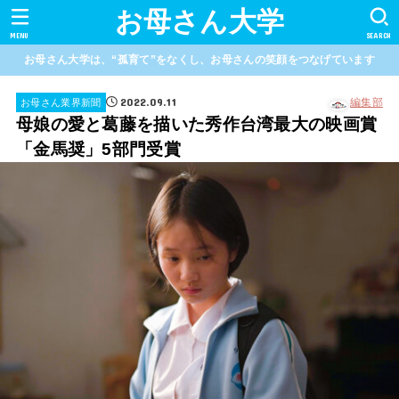
お母さん大学
MENU
SEARCH
お母さん大学は、“孤育て”をなくし、お母さんの笑顔をつなげています
2022.09.11
編集部
お母さん業界新聞
母娘の愛と葛藤を描いた秀作台湾最大の映画賞
「金馬奨」5部門受賞