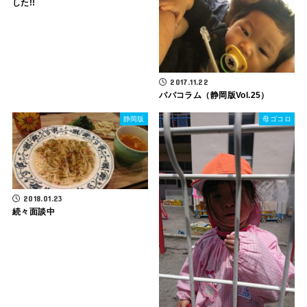
した!!
2017.11.22
パパコラム（静岡版Vol.25）
静岡版
母ゴコロ
2018.01.23
続々面談中