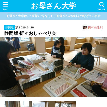
お母さん大学
MENU
SEARCH
お母さん大学は、“孤育て”をなくし、お母さんの笑顔をつなげています
2020.01.10
田村由佳利
静岡版
静岡版 折々おしゃべり会