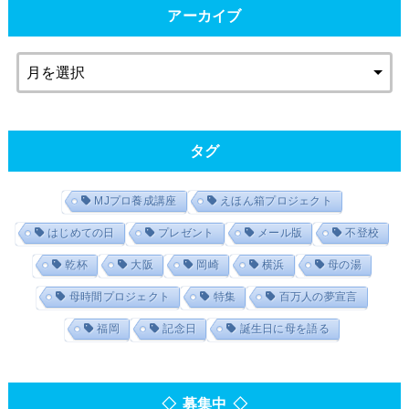
アーカイブ
タグ
MJプロ養成講座
えほん箱プロジェクト
はじめての日
プレゼント
メール版
不登校
乾杯
大阪
岡崎
横浜
母の湯
母時間プロジェクト
特集
百万人の夢宣言
福岡
記念日
誕生日に母を語る
◇ 募集中 ◇