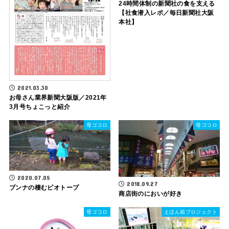
24時間体制の新聞社の食を支える
【社食潜入レポ／毎日新聞社大阪
本社】
2021.03.30
お母さん業界新聞大阪版／2021年
3月号ちょこっと紹介
母ゴコロ
母ゴコロ
2020.07.05
2018.09.27
ブンナの棲むビオトープ
商店街のにおいが好き
母ゴコロ
えほん箱プロジェクト