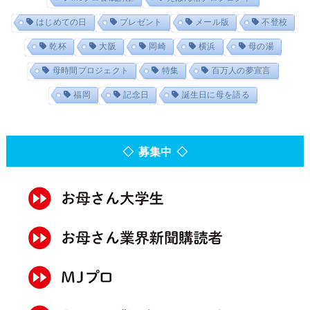
はじめての日
プレゼント
メール版
不登校
乾杯
大阪
岡崎
横浜
母の湯
母時間プロジェクト
特集
百万人の夢宣言
福岡
記念日
誕生日に母を語る
◇ 募集中 ◇