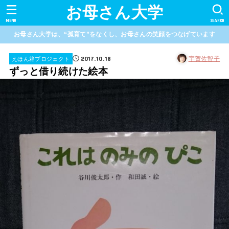
お母さん大学
MENU
SEARCH
お母さん大学は、“孤育て”をなくし、お母さんの笑顔をつなげています
2017.10.18
宇賀佐智子
えほん箱プロジェクト
ずっと借り続けた絵本