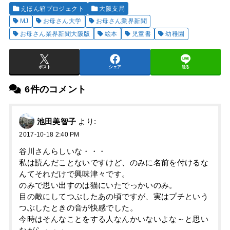
えほん箱プロジェクト
大阪支局
MJ
お母さん大学
お母さん業界新聞
お母さん業界新聞大阪版
絵本
児童書
幼稚園
ポスト
シェア
送る
6件のコメント
池田美智子
より:
2017-10-18 2:40 PM
谷川さんらしいな・・・
私は読んだことないですけど、のみに名前を付けるな
んてそれだけで興味津々です。
のみで思い出すのは猫にいたでっかいのみ。
目の敵にしてつぶしたあの頃ですが、実はプチという
つぶしたときの音が快感でした。
今時はそんなことをする人なんかいないよな～と思い