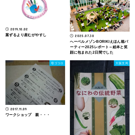
2019.10.02
案ずるより産むがやすし
2025.07.30
へーベルメゾンBORIKIえほん箱パ
ーティー2025レポート～絵本と笑
顔に包まれた2日間でした
母ゴコロ
大阪支局
2017.11.09
ワークショップ 親・・・