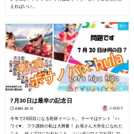
えればいい...
乾杯
7月30日は最幸の記念日
2021.07.11
小林順子
今年で29回目になる乾杯イベント。 テーマはナント「ハ
ワイ♥」 フラ講師の私は大興奮！ お母さん大学生になれた
こと、 ＭＪプロになれたこと、 シンポジウムでお話しで