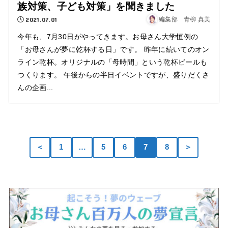
族対策、子ども対策」を聞きました
2021.07.01
編集部 青柳 真美
今年も、7月30日がやってきます。お母さん大学恒例の
「お母さんが夢に乾杯する日」です。 昨年に続いてのオン
ライン乾杯。オリジナルの「母時間」という乾杯ビールも
つくります。 午後からの半日イベントですが、盛りだくさ
んの企画...
＜
1
…
5
6
7
8
＞