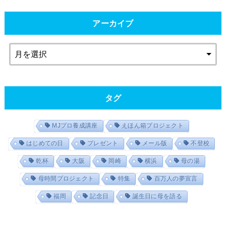
アーカイブ
タグ
MJプロ養成講座
えほん箱プロジェクト
はじめての日
プレゼント
メール版
不登校
乾杯
大阪
岡崎
横浜
母の湯
母時間プロジェクト
特集
百万人の夢宣言
福岡
記念日
誕生日に母を語る