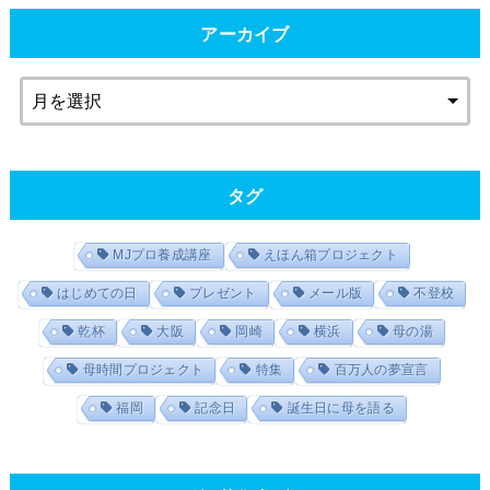
アーカイブ
タグ
MJプロ養成講座
えほん箱プロジェクト
はじめての日
プレゼント
メール版
不登校
乾杯
大阪
岡崎
横浜
母の湯
母時間プロジェクト
特集
百万人の夢宣言
福岡
記念日
誕生日に母を語る