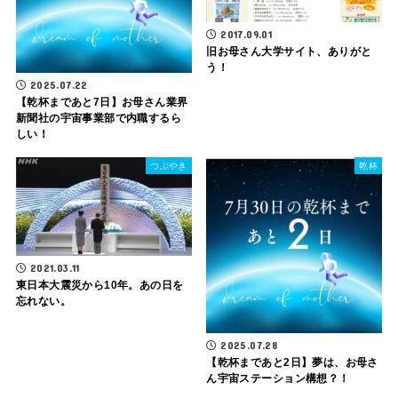
2017.09.01
旧お母さん大学サイト、ありがと
う！
2025.07.22
【乾杯まであと7日】お母さん業界
新聞社の宇宙事業部で内職するら
しい！
つぶやき
乾杯
2021.03.11
東日本大震災から10年。あの日を
忘れない。
2025.07.28
【乾杯まであと2日】夢は、お母さ
ん宇宙ステーション構想？！