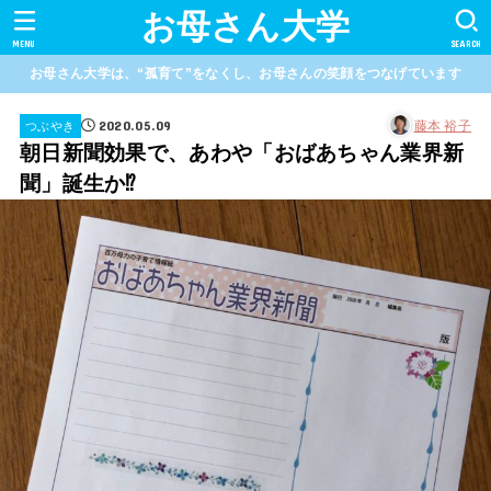
お母さん大学
MENU
SEARCH
お母さん大学は、“孤育て”をなくし、お母さんの笑顔をつなげています
2020.05.09
藤本 裕子
つぶやき
朝日新聞効果で、あわや「おばあちゃん業界新
聞」誕生か⁉