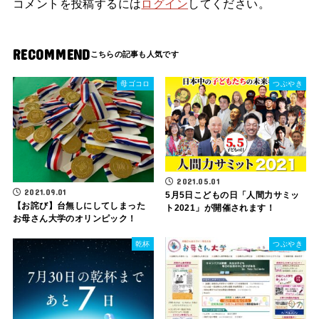
コメントを投稿するには
ログイン
してください。
RECOMMEND
母ゴコロ
つぶやき
2021.05.01
2021.09.01
5月5日こどもの日「人間力サミッ
【お詫び】台無しにしてしまった
ト2021」が開催されます！
お母さん大学のオリンピック！
乾杯
つぶやき