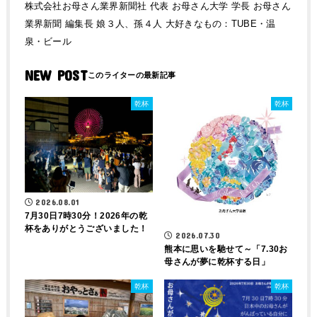
株式会社お母さん業界新聞社 代表 お母さん大学 学長 お母さん
業界新聞 編集長 娘３人、孫４人 大好きなもの：TUBE・温
泉・ビール
NEW POST
乾杯
乾杯
2026.08.01
7月30日7時30分！2026年の乾
杯をありがとうございました！
2026.07.30
熊本に思いを馳せて～「7.30お
母さんが夢に乾杯する日」
乾杯
乾杯