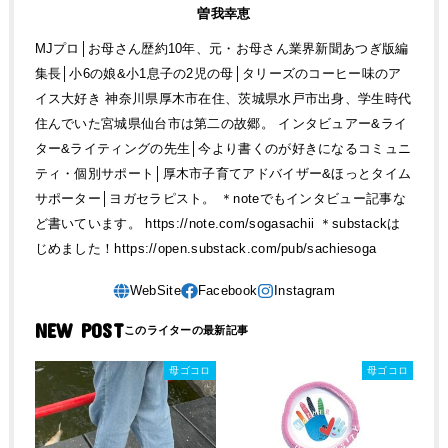
曽我幸恵
MJプロ│お母さん歴約10年、元・お母さん業界新聞あつぎ版編
集長│小6の娘&小1息子の2児の母│タリーズのコーヒー味のア
イス大好き 神奈川県厚木市在住、茨城県水戸市出身、学生時代
住んでいた宮城県仙台市は第二の故郷。 インタビュアー&ライ
ター&ライティングの先生│今より書くのが好きになるコミュニ
ティ・個別サポート│厚木市子育てアドバイザー&ほっとタイム
サポーター│ヨガセラピスト。 ＊noteでもインタビュー記事な
ど書いています。 https://note.com/sogasachii ＊substackは
じめました！https://open.substack.com/pub/sachiesoga
NEW POST
母ゴコロ
母ゴコロ