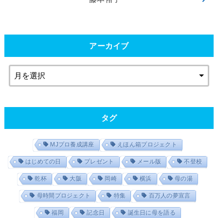
アーカイブ
タグ
MJプロ養成講座
えほん箱プロジェクト
はじめての日
プレゼント
メール版
不登校
乾杯
大阪
岡崎
横浜
母の湯
母時間プロジェクト
特集
百万人の夢宣言
福岡
記念日
誕生日に母を語る