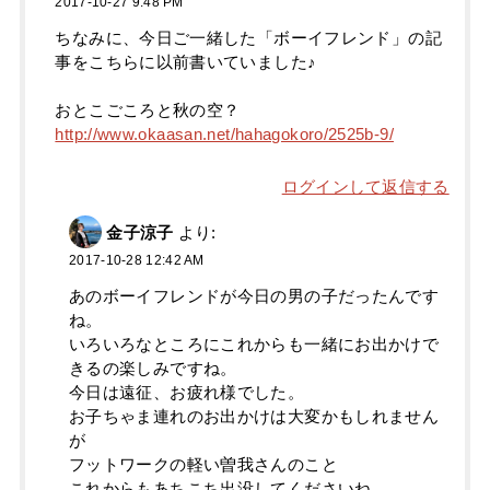
2017-10-27 9:48 PM
ちなみに、今日ご一緒した「ボーイフレンド」の記
事をこちらに以前書いていました♪
おとこごころと秋の空？
http://www.okaasan.net/hahagokoro/2525b-9/
ログインして返信する
金子涼子
より:
2017-10-28 12:42 AM
あのボーイフレンドが今日の男の子だったんです
ね。
いろいろなところにこれからも一緒にお出かけで
きるの楽しみですね。
今日は遠征、お疲れ様でした。
お子ちゃま連れのお出かけは大変かもしれません
が
フットワークの軽い曽我さんのこと
これからもあちこち出没してくださいね。