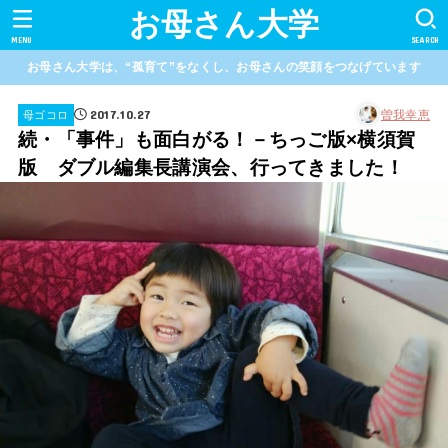
お母さん大学
MENU
SEARCH
お母さん大学は、“孤育て”をなくし、お母さんの笑顔をつなげています
2017.10.27
曽我幸恵
母ゴコロ
続・「事件」も面白がる！－ちっご版×横須賀
版 ダブル編集長講演会、行ってきました！