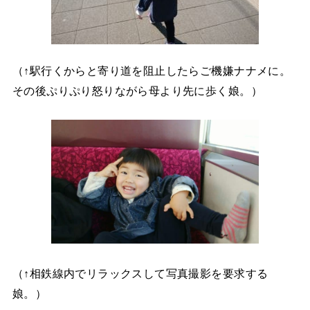
（↑駅行くからと寄り道を阻止したらご機嫌ナナメに。
その後ぷりぷり怒りながら母より先に歩く娘。）
（↑相鉄線内でリラックスして写真撮影を要求する
娘。）