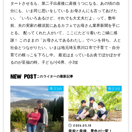
タートさせるも、第二子出産後に産後うつになる。あの頃の自
分にも、いま同じ思いをしている お母さんにも言ってあげた
い。「いろいろあるけど、それでも大丈夫だよ」って。数年
前、夫の実家の横須賀にあるカフェでお母さん業界新聞を手に
とる。 配ってくれた人がいて、ここにたどり着いたご縁に感
謝！ このままの「お母さんであるわたし」でペンを持ち、人と
社会とつながりたい。いまは地元埼玉県川口市で子育て・自分
育ての根っこを下ろし中。 最近はまっているお灸でぽかぽかす
るのが至福の時。子ども/小6男、小3女
NEW POST
母ゴコロ
母ゴコロ
2026.05.18
母前と母後。景色が一変！