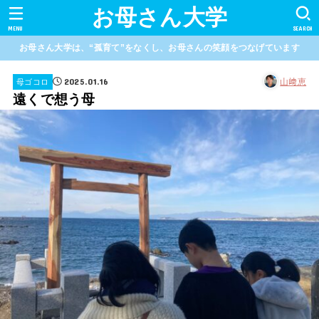
お母さん大学
MENU
SEARCH
お母さん大学は、“孤育て”をなくし、お母さんの笑顔をつなげています
2025.01.16
山﨑恵
母ゴコロ
遠くで想う母