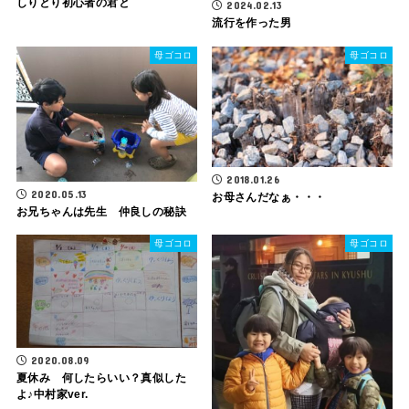
しりとり初心者の君と
2024.02.13
流行を作った男
母ゴコロ
母ゴコロ
2018.01.26
2020.05.13
お母さんだなぁ・・・
お兄ちゃんは先生 仲良しの秘訣
母ゴコロ
母ゴコロ
2020.08.09
夏休み 何したらいい？真似した
よ♪中村家ver.