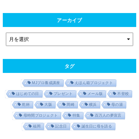
アーカイブ
タグ
MJプロ養成講座
えほん箱プロジェクト
はじめての日
プレゼント
メール版
不登校
乾杯
大阪
岡崎
横浜
母の湯
母時間プロジェクト
特集
百万人の夢宣言
福岡
記念日
誕生日に母を語る