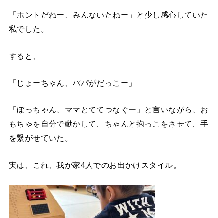
「ホントだねー、みんないたねー」と少し感心していた
私でした。
すると、
「じょーちゃん、パパがだっこー」
「ぼっちゃん、ママとててつなぐー」と言いながら、お
もちゃを自分で動かして、ちゃんと抱っこをさせて、手
を繋がせていた。
実は、これ、我が家4人でのお出かけスタイル。