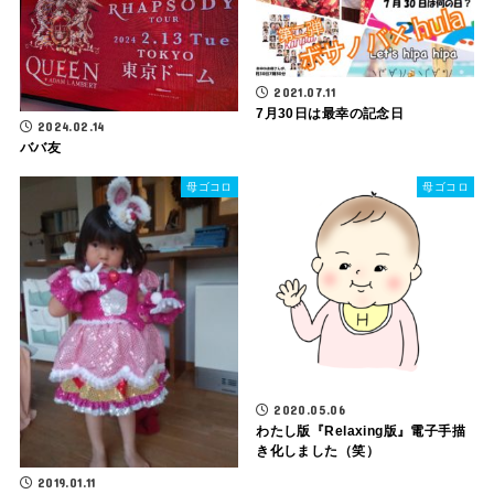
2021.07.11
7月30日は最幸の記念日
2024.02.14
ババ友
母ゴコロ
母ゴコロ
2020.05.06
わたし版『Relaxing版』電子手描
き化しました（笑）
2019.01.11