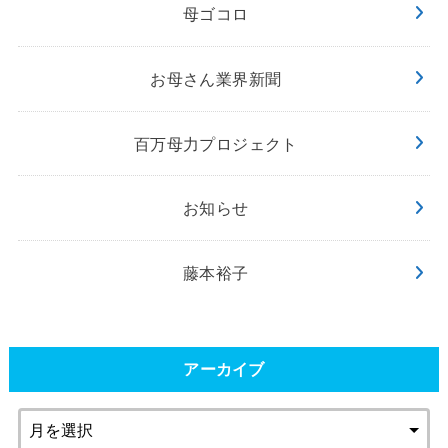
母ゴコロ
お母さん業界新聞
百万母力プロジェクト
お知らせ
藤本裕子
アーカイブ