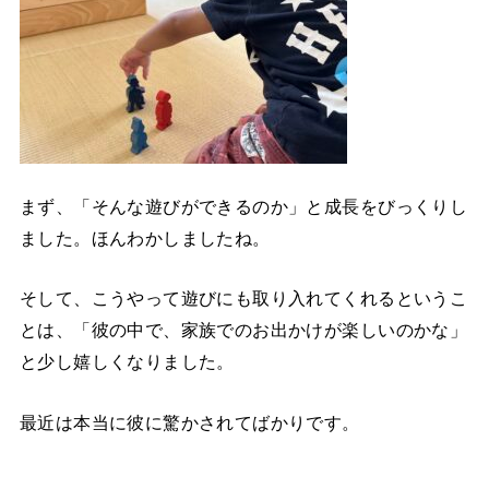
まず、「そんな遊びができるのか」と成長をびっくりし
ました。ほんわかしましたね。
そして、こうやって遊びにも取り入れてくれるというこ
とは、「彼の中で、家族でのお出かけが楽しいのかな」
と少し嬉しくなりました。
最近は本当に彼に驚かされてばかりです。