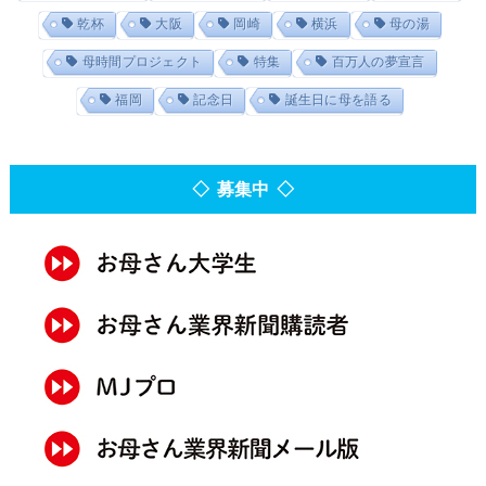
乾杯
大阪
岡崎
横浜
母の湯
母時間プロジェクト
特集
百万人の夢宣言
福岡
記念日
誕生日に母を語る
◇ 募集中 ◇