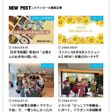
NEW POST
お母さん業界新聞
イクシモ
2026.08.01
2026.08.10
【イクシモ8月/9月スケジュー
【9月号宿題】母色30「お母さ
ル】NEW！外遊びのハテナ⁉
んのお弁当の思い出」
イクシモ
イクシモ
2026.07.31
2026.07.31
「パパの保育士体験＋ママラン
イクシモ「だっこフラ体験会」
チ会」で、一番うれしかったの
レポート。フラダンス未経験者