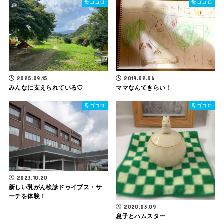
母ゴコロ
母ゴコロ
2025.09.15
2019.02.06
みんなに支えられている♡
ママなんてきらい！
母ゴコロ
母ゴコロ
2023.10.20
新しい乳がん検診ドゥイブス・サ
ーチを体験！
2020.03.09
息子とハムスター