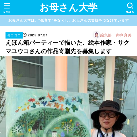
お母さん大学
MENU
SEARCH
お母さん大学は、“孤育て”をなくし、お母さんの笑顔をつなげています
2025.07.27
編集部 青柳 真美
母ゴコロ
えほん箱パーティーで描いた、絵本作家・サク
マユウコさんの作品寄贈先を募集します