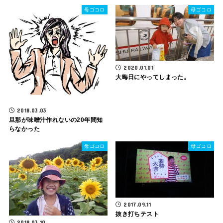
母ゴコロ
母ゴコロ
2020.01.01
大晦日にやってしまった。
2018.03.03
旦那が味噌汁作れないの20年間知
らなかった
母ゴコロ
母ゴコロ
2017.09.11
抜き打ちテスト
2018.03.10