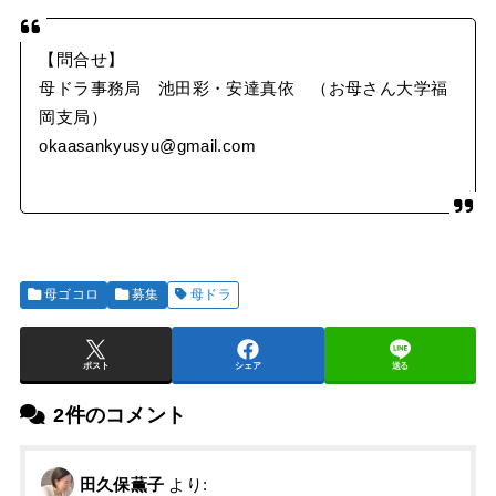
【問合せ】
母ドラ事務局 池田彩・安達真依 （お母さん大学福
岡支局）
okaasankyusyu@gmail.com
母ゴコロ
募集
母ドラ
ポスト
シェア
送る
2件のコメント
田久保薫子
より: