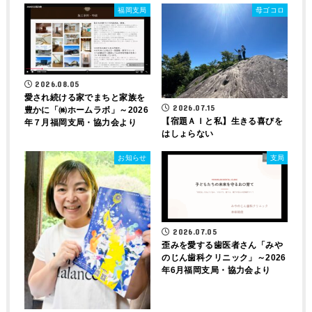
福岡支局
母ゴコロ
2026.08.05
愛され続ける家でまちと家族を
2026.07.15
豊かに「㈱ホームラボ」～2026
【宿題ＡＩと私】生きる喜びを
年７月福岡支局・協力会より
はしょらない
お知らせ
支局
2026.07.05
歪みを愛する歯医者さん「みや
のじん歯科クリニック」～2026
年6月福岡支局・協力会より