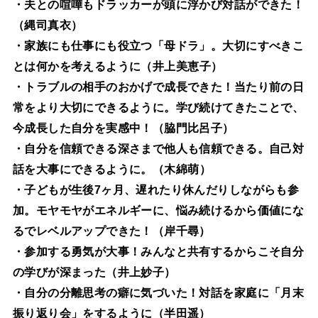
・夫との喧嘩もドラッカーが頭に浮かび対話ができた！
（縄司真衣）
・家族にも仕事にも役立つ「母ドラ」。大切にすべきこ
とは何かを考えるように
（井上美恵子）
・トラブルの相手のおかげで成長できた！当たり前の日
常をより大切にできるように。学び続けてきたことで、
今成長した自分を実感中！（脇門比呂子）
・自分を信頼できる深さまで他人も信頼できる。自己対
話を大事にできるように。
（木綿萌）
・子どもが生後7ヶ月、遅れたり休んだりしながらも参
加。モヤモヤがエネルギーに、悩み続けるから価値にな
るでレベルアップできた！（岸千尋）
・参加する勇気が大事！みんなと共有するからこそ自分
の学びが深まった（井上妙子）
・自分の分離思考の癖に気づいた！対話を家庭に「月末
振り返り会」をするように（半田遥）