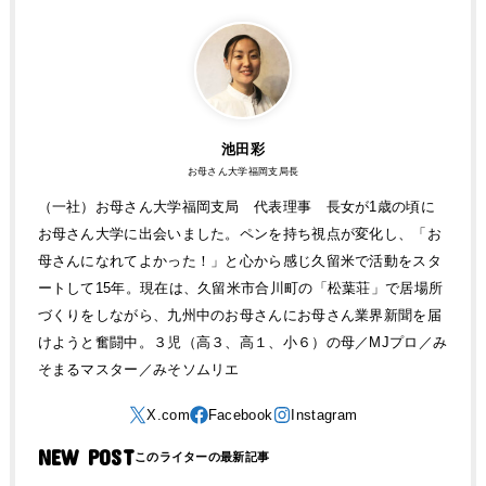
池田彩
お母さん大学福岡支局長
（一社）お母さん大学福岡支局 代表理事 長女が1歳の頃に
お母さん大学に出会いました。ペンを持ち視点が変化し、「お
母さんになれてよかった！」と心から感じ久留米で活動をスタ
ートして15年。現在は、久留米市合川町の「松葉荘」で居場所
づくりをしながら、九州中のお母さんにお母さん業界新聞を届
けようと奮闘中。３児（高３、高１、小６）の母／MJプロ／み
そまるマスター／みそソムリエ
NEW POST