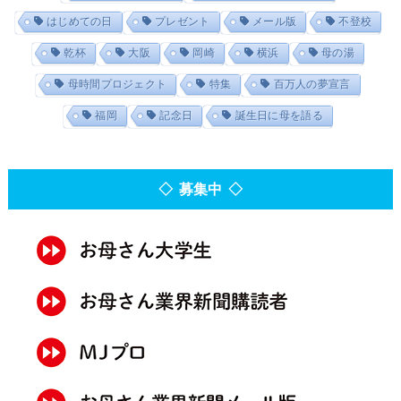
はじめての日
プレゼント
メール版
不登校
乾杯
大阪
岡崎
横浜
母の湯
母時間プロジェクト
特集
百万人の夢宣言
福岡
記念日
誕生日に母を語る
◇ 募集中 ◇