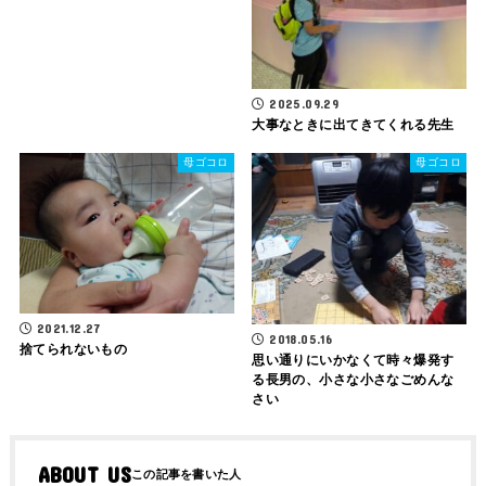
2025.09.29
大事なときに出てきてくれる先生
母ゴコロ
母ゴコロ
2021.12.27
2018.05.16
捨てられないもの
思い通りにいかなくて時々爆発す
る長男の、小さな小さなごめんな
さい
ABOUT US