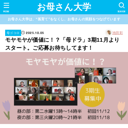
お母さん大学
MENU
SEARCH
お母さん大学は、“孤育て”をなくし、お母さんの笑顔をつなげています
2025.10.05
池田彩
母ゴコロ
モヤモヤが価値に！？「母ドラ」3期11月より
スタート。ご応募お待ちしてます！